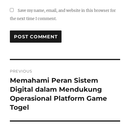
Save my name, email, and website in this browser for
the next time I comment.
Post
PREVIOUS
navigation
Memahami Peran Sistem
Previous
post:
Digital dalam Mendukung
Operasional Platform Game
Togel