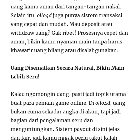
uang kamu aman dari tangan-tangan nakal.
Selain itu,
ollo4d
juga punya sistem transaksi
yang cepat dan mudah. Mau deposit atau
withdraw uang? Gak ribet! Prosesnya cepet dan
aman, bikin kamu nyaman main tanpa harus
khawatir uang hilang atau disalahgunakan.
Uang Disematkan Secara Natural, Bikin Main
Lebih Seru!
Kalau ngomongin uang, pasti jadi topik utama
buat para pemain game online. Di
ollo4d
, uang
bukan cuma sekadar angka di akun, tapi jadi
bagian dari pengalaman seru dan
menguntungkan. Sistem payout di sini jelas
dan fair, jadi kamu nggak perlu takut kalah