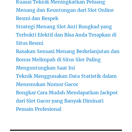
Kuasai Teknik Meningkatkan Peluang
Menang dan Keuntungan dari Slot Online
Resmi dan Respek
Strategi Menang Slot Anti Rungkad yang
Terbukti Efektif dan Bisa Anda Terapkan di
Situs Resmi
Rasakan Sensasi Menang Berkelanjutan dan
Bonus Melimpah di Situs Slot Paling
Menguntungkan Saat Ini
Teknik Menggunakan Data Statistik dalam
Menemukan Nomor Gacor
Bongkar Cara Mudah Mendapatkan Jackpot
dari Slot Gacor yang Banyak Diminati
Pemain Profesional