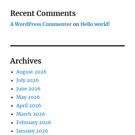
Recent Comments
A WordPress Commenter
on
Hello world!
Archives
August 2026
July 2026
June 2026
May 2026
April 2026
March 2026
February 2026
January 2026