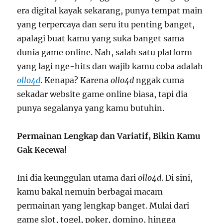
era digital kayak sekarang, punya tempat main
yang terpercaya dan seru itu penting banget,
apalagi buat kamu yang suka banget sama
dunia game online. Nah, salah satu platform
yang lagi nge-hits dan wajib kamu coba adalah
ollo4d
. Kenapa? Karena
ollo4d
nggak cuma
sekadar website game online biasa, tapi dia
punya segalanya yang kamu butuhin.
Permainan Lengkap dan Variatif, Bikin Kamu
Gak Kecewa!
Ini dia keunggulan utama dari
ollo4d
. Di sini,
kamu bakal nemuin berbagai macam
permainan yang lengkap banget. Mulai dari
game slot, togel, poker, domino, hingga