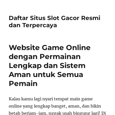
Daftar Situs Slot Gacor Resmi
dan Terpercaya
Website Game Online
dengan Permainan
Lengkap dan Sistem
Aman untuk Semua
Pemain
Kalau kamu lagi nyari tempat main game
online yang lengkap banget, aman, dan bikin
betah berjam-jam, nggak usah bingung lagi! Di