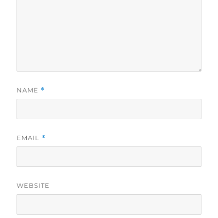
NAME
*
EMAIL
*
WEBSITE