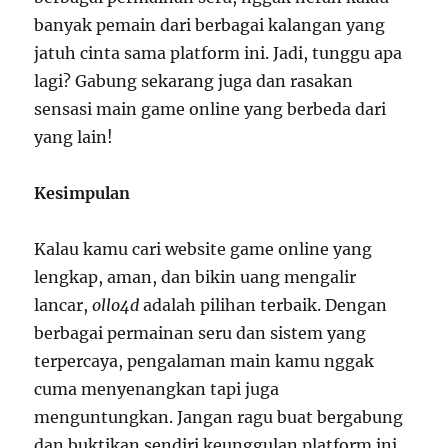
banyak pemain dari berbagai kalangan yang
jatuh cinta sama platform ini. Jadi, tunggu apa
lagi? Gabung sekarang juga dan rasakan
sensasi main game online yang berbeda dari
yang lain!
Kesimpulan
Kalau kamu cari website game online yang
lengkap, aman, dan bikin uang mengalir
lancar,
ollo4d
adalah pilihan terbaik. Dengan
berbagai permainan seru dan sistem yang
terpercaya, pengalaman main kamu nggak
cuma menyenangkan tapi juga
menguntungkan. Jangan ragu buat bergabung
dan buktikan sendiri keunggulan platform ini.