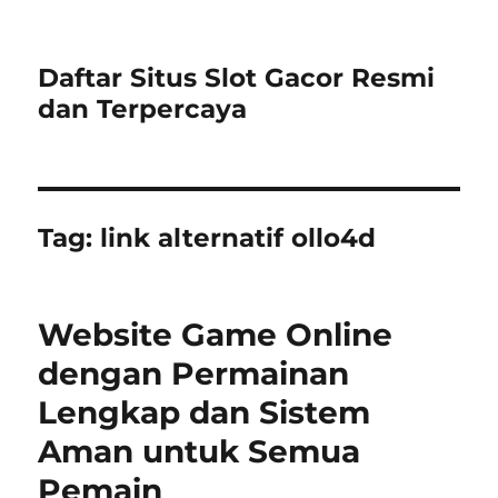
Daftar Situs Slot Gacor Resmi
dan Terpercaya
Tag:
link alternatif ollo4d
Website Game Online
dengan Permainan
Lengkap dan Sistem
Aman untuk Semua
Pemain