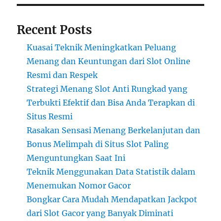
Semua
Pemain
Recent Posts
Kuasai Teknik Meningkatkan Peluang
Menang dan Keuntungan dari Slot Online
Resmi dan Respek
Strategi Menang Slot Anti Rungkad yang
Terbukti Efektif dan Bisa Anda Terapkan di
Situs Resmi
Rasakan Sensasi Menang Berkelanjutan dan
Bonus Melimpah di Situs Slot Paling
Menguntungkan Saat Ini
Teknik Menggunakan Data Statistik dalam
Menemukan Nomor Gacor
Bongkar Cara Mudah Mendapatkan Jackpot
dari Slot Gacor yang Banyak Diminati