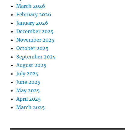
March 2026
February 2026
January 2026
December 2025
November 2025
October 2025
September 2025
August 2025
July 2025
June 2025
May 2025
April 2025
March 2025