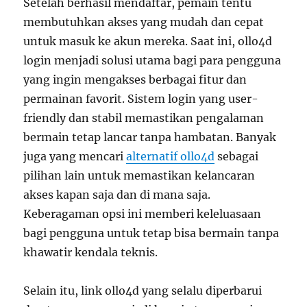
Setelah berhasil mendaftar, pemain tentu
membutuhkan akses yang mudah dan cepat
untuk masuk ke akun mereka. Saat ini, ollo4d
login menjadi solusi utama bagi para pengguna
yang ingin mengakses berbagai fitur dan
permainan favorit. Sistem login yang user-
friendly dan stabil memastikan pengalaman
bermain tetap lancar tanpa hambatan. Banyak
juga yang mencari
alternatif ollo4d
sebagai
pilihan lain untuk memastikan kelancaran
akses kapan saja dan di mana saja.
Keberagaman opsi ini memberi keleluasaan
bagi pengguna untuk tetap bisa bermain tanpa
khawatir kendala teknis.
Selain itu, link ollo4d yang selalu diperbarui