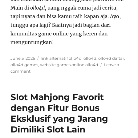
Main di
ollo4d
, uang nggak cuma jadi cerita,
tapi nyata dan bisa kamu raih kapan aja. Ayo,
tunggu apa lagi? Saatnya jadi bagian dari
komunitas game online yang keren dan
menguntungkan!
Posted
Tags
June 5, 2026
link alternatif ollo4d
,
ollo4d
,
ollo4d daftar
,
on
ollo4d.games
,
website games online ollo4d
Leave a
on
comment
Website
Game
Online
Slot Mahjong Favorit
dengan
Permainan
dengan Fitur Bonus
Lengkap
Eksklusif yang Jarang
dan
Sistem
Dimiliki Slot Lain
Aman
untuk