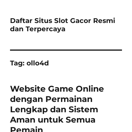
Daftar Situs Slot Gacor Resmi
dan Terpercaya
Tag:
ollo4d
Website Game Online
dengan Permainan
Lengkap dan Sistem
Aman untuk Semua
Pemain