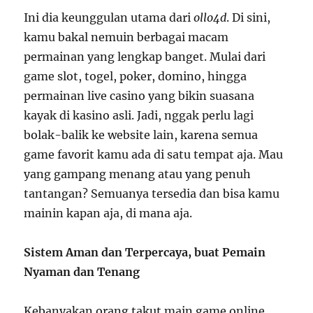
Ini dia keunggulan utama dari
ollo4d
. Di sini,
kamu bakal nemuin berbagai macam
permainan yang lengkap banget. Mulai dari
game slot, togel, poker, domino, hingga
permainan live casino yang bikin suasana
kayak di kasino asli. Jadi, nggak perlu lagi
bolak-balik ke website lain, karena semua
game favorit kamu ada di satu tempat aja. Mau
yang gampang menang atau yang penuh
tantangan? Semuanya tersedia dan bisa kamu
mainin kapan aja, di mana aja.
Sistem Aman dan Terpercaya, buat Pemain
Nyaman dan Tenang
Kebanyakan orang takut main game online