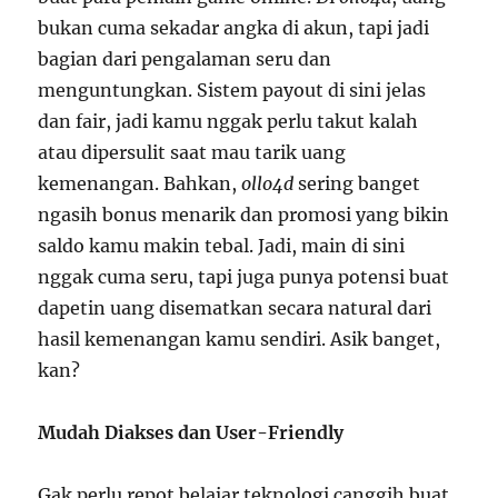
bukan cuma sekadar angka di akun, tapi jadi
bagian dari pengalaman seru dan
menguntungkan. Sistem payout di sini jelas
dan fair, jadi kamu nggak perlu takut kalah
atau dipersulit saat mau tarik uang
kemenangan. Bahkan,
ollo4d
sering banget
ngasih bonus menarik dan promosi yang bikin
saldo kamu makin tebal. Jadi, main di sini
nggak cuma seru, tapi juga punya potensi buat
dapetin uang disematkan secara natural dari
hasil kemenangan kamu sendiri. Asik banget,
kan?
Mudah Diakses dan User-Friendly
Gak perlu repot belajar teknologi canggih buat