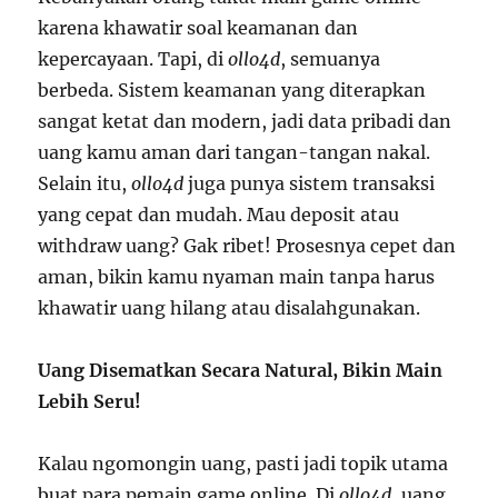
karena khawatir soal keamanan dan
kepercayaan. Tapi, di
ollo4d
, semuanya
berbeda. Sistem keamanan yang diterapkan
sangat ketat dan modern, jadi data pribadi dan
uang kamu aman dari tangan-tangan nakal.
Selain itu,
ollo4d
juga punya sistem transaksi
yang cepat dan mudah. Mau deposit atau
withdraw uang? Gak ribet! Prosesnya cepet dan
aman, bikin kamu nyaman main tanpa harus
khawatir uang hilang atau disalahgunakan.
Uang Disematkan Secara Natural, Bikin Main
Lebih Seru!
Kalau ngomongin uang, pasti jadi topik utama
buat para pemain game online. Di
ollo4d
, uang