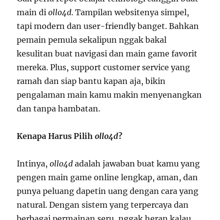
main di
ollo4d
. Tampilan websitenya simpel,
tapi modern dan user-friendly banget. Bahkan
pemain pemula sekalipun nggak bakal
kesulitan buat navigasi dan main game favorit
mereka. Plus, support customer service yang
ramah dan siap bantu kapan aja, bikin
pengalaman main kamu makin menyenangkan
dan tanpa hambatan.
Kenapa Harus Pilih
ollo4d
?
Intinya,
ollo4d
adalah jawaban buat kamu yang
pengen main game online lengkap, aman, dan
punya peluang dapetin uang dengan cara yang
natural. Dengan sistem yang terpercaya dan
berbagai permainan seru, nggak heran kalau