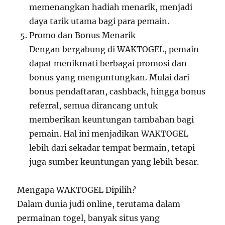
memenangkan hadiah menarik, menjadi
daya tarik utama bagi para pemain.
Promo dan Bonus Menarik
Dengan bergabung di WAKTOGEL, pemain
dapat menikmati berbagai promosi dan
bonus yang menguntungkan. Mulai dari
bonus pendaftaran, cashback, hingga bonus
referral, semua dirancang untuk
memberikan keuntungan tambahan bagi
pemain. Hal ini menjadikan WAKTOGEL
lebih dari sekadar tempat bermain, tetapi
juga sumber keuntungan yang lebih besar.
Mengapa WAKTOGEL Dipilih?
Dalam dunia judi online, terutama dalam
permainan togel, banyak situs yang