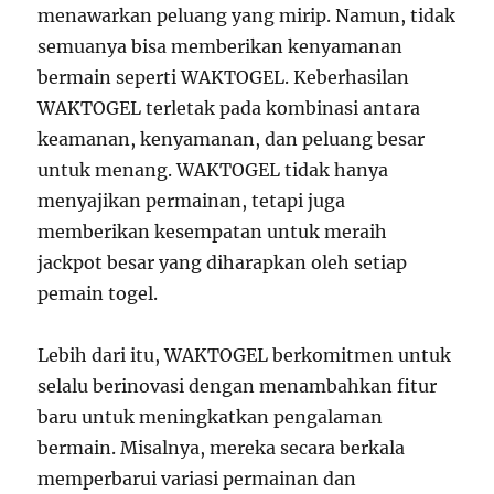
menawarkan peluang yang mirip. Namun, tidak
semuanya bisa memberikan kenyamanan
bermain seperti WAKTOGEL. Keberhasilan
WAKTOGEL terletak pada kombinasi antara
keamanan, kenyamanan, dan peluang besar
untuk menang. WAKTOGEL tidak hanya
menyajikan permainan, tetapi juga
memberikan kesempatan untuk meraih
jackpot besar yang diharapkan oleh setiap
pemain togel.
Lebih dari itu, WAKTOGEL berkomitmen untuk
selalu berinovasi dengan menambahkan fitur
baru untuk meningkatkan pengalaman
bermain. Misalnya, mereka secara berkala
memperbarui variasi permainan dan