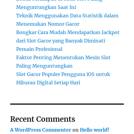
Menguntungkan Saat Ini
Teknik Menggunakan Data Statistik dalam
Menemukan Nomor Gacor
Bongkar Cara Mudah Mendapatkan Jackpot
dari Slot Gacor yang Banyak Diminati
Pemain Profesional
Faktor Penting Menentukan Mesin Slot
Paling Menguntungkan
Slot Gacor Populer Pengguna iOS untuk
Hiburan Digital Setiap Hari
Recent Comments
A WordPress Commenter
on
Hello world!