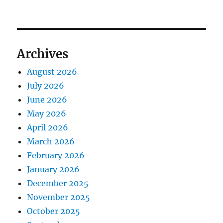
Archives
August 2026
July 2026
June 2026
May 2026
April 2026
March 2026
February 2026
January 2026
December 2025
November 2025
October 2025