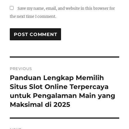
Save my name, email, and website in this browser for
the next time I comment.
Post
PREVIOUS
navigation
Panduan Lengkap Memilih
Previous
post:
Situs Slot Online Terpercaya
untuk Pengalaman Main yang
Maksimal di 2025