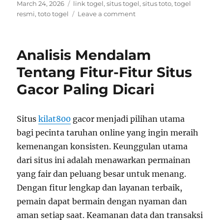
Posted
Tags
March 24, 2026
link togel
,
situs togel
,
situs toto
,
togel
on
on
resmi
,
toto togel
Leave a comment
Kuasai
Cara
Cerdas
Analisis Mendalam
di
Situs
Tentang Fitur-Fitur Situs
Toto
Gacor Paling Dicari
untuk
Keuntungan
Stabil
Situs
kilat800
gacor menjadi pilihan utama
bagi pecinta taruhan online yang ingin meraih
kemenangan konsisten. Keunggulan utama
dari situs ini adalah menawarkan permainan
yang fair dan peluang besar untuk menang.
Dengan fitur lengkap dan layanan terbaik,
pemain dapat bermain dengan nyaman dan
aman setiap saat. Keamanan data dan transaksi