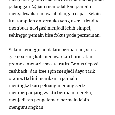
pelanggan 24 jam memudahkan pemain
menyelesaikan masalah dengan cepat. Selain
itu, tampilan antarmuka yang user-friendly
membuat navigasi menjadi lebih simpel,
sehingga pemain bisa fokus pada permainan.
Selain keunggulan dalam permainan, situs
gacor sering kali menawarkan bonus dan
promosi menarik secara rutin. Bonus deposit,
cashback, dan free spin menjadi daya tarik
utama. Hal ini membantu pemain
meningkatkan peluang menang serta
memperpanjang waktu bermain mereka,
menjadikan pengalaman bermain lebih
menguntungkan.