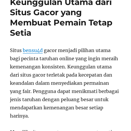
Keunggulan Utama dari
di
Situs
Situs Gacor yang
Gacor
Membuat Pemain Tetap
Berbasis
Web
Setia
dan
Mobile
Situs
bensu4d
gacor menjadi pilihan utama
bagi pecinta taruhan online yang ingin meraih
kemenangan konsisten. Keunggulan utama
dari situs gacor terletak pada kecepatan dan
keandalan dalam menyediakan permainan
yang fair. Pengguna dapat menikmati berbagai
jenis taruhan dengan peluang besar untuk
mendapatkan kemenangan besar setiap
harinya.