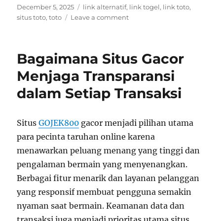
Posted
Tags
December 5, 2025
link alternatif
,
link togel
,
link toto
,
on
on
situs toto
,
toto
Leave a comment
Analisis
Mendalam
Tentang
Bagaimana Situs Gacor
Fitur-
Fitur
Menjaga Transparansi
Situs
dalam Setiap Transaksi
Gacor
Paling
Dicari
Situs
GOJEK800
gacor menjadi pilihan utama
para pecinta taruhan online karena
menawarkan peluang menang yang tinggi dan
pengalaman bermain yang menyenangkan.
Berbagai fitur menarik dan layanan pelanggan
yang responsif membuat pengguna semakin
nyaman saat bermain. Keamanan data dan
transaksi juga menjadi prioritas utama situs