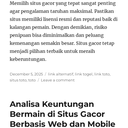
Memilih situs gacor yang tepat sangat penting
agar pengalaman taruhan maksimal. Pastikan
situs memiliki lisensi resmi dan reputasi baik di
kalangan pemain. Dengan demikian, risiko
penipuan bisa diminimalkan dan peluang
kemenangan semakin besar. Situs gacor tetap
menjadi pilihan terbaik untuk meraih
keberuntungan.
Posted
Tags
December 5, 2025
link alternatif
,
link togel
,
link toto
,
on
on
situs toto
,
toto
Leave a comment
Analisis
Mendalam
tentang
Analisa Keuntungan
Performa
Situs
Bermain di Situs Gacor
Gacor
Berbasis Web dan Mobile
yang
Memikat