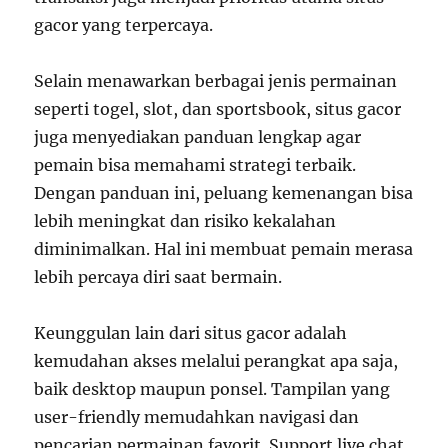
gacor yang terpercaya.
Selain menawarkan berbagai jenis permainan
seperti togel, slot, dan sportsbook, situs gacor
juga menyediakan panduan lengkap agar
pemain bisa memahami strategi terbaik.
Dengan panduan ini, peluang kemenangan bisa
lebih meningkat dan risiko kekalahan
diminimalkan. Hal ini membuat pemain merasa
lebih percaya diri saat bermain.
Keunggulan lain dari situs gacor adalah
kemudahan akses melalui perangkat apa saja,
baik desktop maupun ponsel. Tampilan yang
user-friendly memudahkan navigasi dan
pencarian permainan favorit. Support live chat