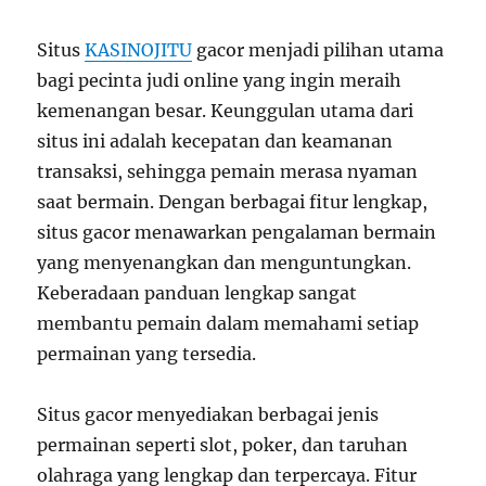
Hati
Pengguna
Situs
KASINOJITU
gacor menjadi pilihan utama
bagi pecinta judi online yang ingin meraih
kemenangan besar. Keunggulan utama dari
situs ini adalah kecepatan dan keamanan
transaksi, sehingga pemain merasa nyaman
saat bermain. Dengan berbagai fitur lengkap,
situs gacor menawarkan pengalaman bermain
yang menyenangkan dan menguntungkan.
Keberadaan panduan lengkap sangat
membantu pemain dalam memahami setiap
permainan yang tersedia.
Situs gacor menyediakan berbagai jenis
permainan seperti slot, poker, dan taruhan
olahraga yang lengkap dan terpercaya. Fitur