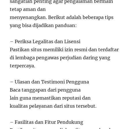
sangatlah penting agar pengalaman bermain
tetap aman dan
menyenangkan. Berikut adalah beberapa tips
yang bisa dijadikan panduan:
– Periksa Legalitas dan Lisensi
Pastikan situs memiliki izin resmi dan terdaftar
di lembaga pengawas perjudian daring yang
terpercaya.
– Ulasan dan Testimoni Pengguna
Baca tanggapan dari pengguna
lain guna memastikan reputasi dan
kualitas pelayanan dari situs tersebut.
– Fasilitas dan Fitur Pendukung