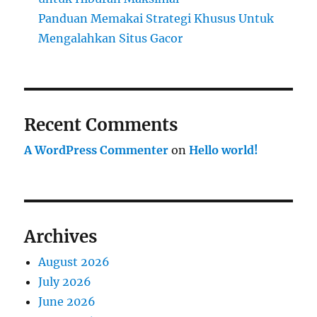
Panduan Memakai Strategi Khusus Untuk
Mengalahkan Situs Gacor
Recent Comments
A WordPress Commenter
on
Hello world!
Archives
August 2026
July 2026
June 2026