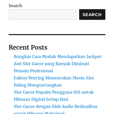
Platform
Search
Resmi
untuk
SEARCH
Pengalam
Terbaik
Recent Posts
Bongkar Cara Mudah Mendapatkan Jackpot
dari Slot Gacor yang Banyak Diminati
Pemain Profesional
Faktor Penting Menentukan Mesin Slot
Paling Menguntungkan
Slot Gacor Populer Pengguna iOS untuk
Hiburan Digital Setiap Hari
Slot Gacor dengan Efek Audio Berkualitas
untuk Hiburan Maksimal