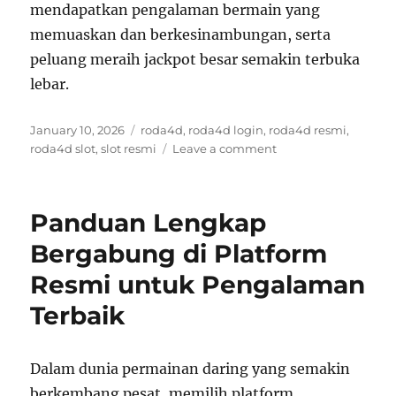
mendapatkan pengalaman bermain yang
memuaskan dan berkesinambungan, serta
peluang meraih jackpot besar semakin terbuka
lebar.
Posted
Tags
January 10, 2026
roda4d
,
roda4d login
,
roda4d resmi
,
on
on
roda4d slot
,
slot resmi
Leave a comment
Slot
Resmi
Terpercaya
Panduan Lengkap
dengan
Pelayanan
Bergabung di Platform
Terbaik
Resmi untuk Pengalaman
Terbaik
Dalam dunia permainan daring yang semakin
berkembang pesat, memilih platform