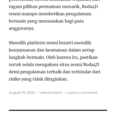
ragam pilihan permainan menarik, Roda4D
resmi mampu memberikan pengalaman
bermain yang memuaskan bagi para
anggotanya.
Memilih platform resmi berarti memilih
kenyamanan dan keamanan dalam setiap
langkah bermain. Oleh karena itu, pastikan
untuk selalu mengakses situs resmi Roda4D
demi pengalaman terbaik dan terhindar dari
risiko yang tidak diinginkan.
Posted
Tags
on
August 10, 2025
roda4d resmi
Leave a comment
on
Panduan
Lengkap
Bergabun
di