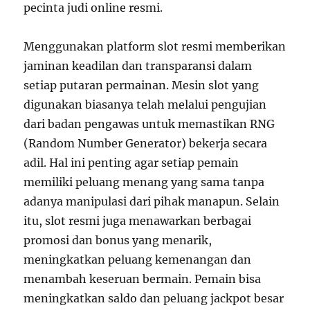
pecinta judi online resmi.
Menggunakan platform slot resmi memberikan
jaminan keadilan dan transparansi dalam
setiap putaran permainan. Mesin slot yang
digunakan biasanya telah melalui pengujian
dari badan pengawas untuk memastikan RNG
(Random Number Generator) bekerja secara
adil. Hal ini penting agar setiap pemain
memiliki peluang menang yang sama tanpa
adanya manipulasi dari pihak manapun. Selain
itu, slot resmi juga menawarkan berbagai
promosi dan bonus yang menarik,
meningkatkan peluang kemenangan dan
menambah keseruan bermain. Pemain bisa
meningkatkan saldo dan peluang jackpot besar