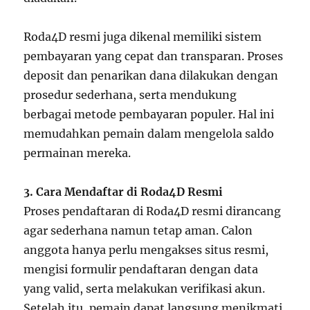
Roda4D resmi juga dikenal memiliki sistem
pembayaran yang cepat dan transparan. Proses
deposit dan penarikan dana dilakukan dengan
prosedur sederhana, serta mendukung
berbagai metode pembayaran populer. Hal ini
memudahkan pemain dalam mengelola saldo
permainan mereka.
3. Cara Mendaftar di Roda4D Resmi
Proses pendaftaran di Roda4D resmi dirancang
agar sederhana namun tetap aman. Calon
anggota hanya perlu mengakses situs resmi,
mengisi formulir pendaftaran dengan data
yang valid, serta melakukan verifikasi akun.
Setelah itu, pemain dapat langsung menikmati