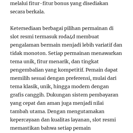
melalui fitur-fitur bonus yang disediakan
secara berkala.
Ketersediaan berbagai pilihan permainan di
slot resmi termasuk roda4d membuat
pengalaman bermain menjadi lebih variatif dan
tidak monoton. Setiap permainan menawarkan
tema unik, fitur menarik, dan tingkat
pengembalian yang kompetitif. Pemain dapat
memilih sesuai dengan preferensi, mulai dari
tema klasik, unik, hingga modern dengan
grafis canggih. Dukungan sistem pembayaran
yang cepat dan aman juga menjadi nilai
tambah utama. Dengan mengutamakan
kepercayaan dan kualitas layanan, slot resmi
memastikan bahwa setiap pemain