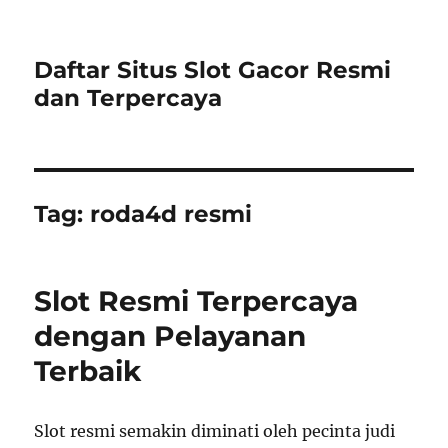
Daftar Situs Slot Gacor Resmi
dan Terpercaya
Tag:
roda4d resmi
Slot Resmi Terpercaya
dengan Pelayanan
Terbaik
Slot resmi semakin diminati oleh pecinta judi