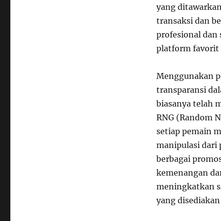
yang ditawarka
transaksi dan b
profesional dan 
platform favorit
Menggunakan pl
transparansi da
biasanya telah 
RNG (Random Num
setiap pemain 
manipulasi dari
berbagai promo
kemenangan dan
meningkatkan sa
yang disediakan 