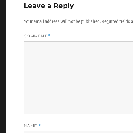
Leave a Reply
Your email address will not be published.
Required fields
COMMENT
*
NAME
*