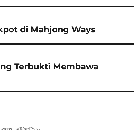
kpot di Mahjong Ways
 yang Terbukti Membawa
powered by WordPress