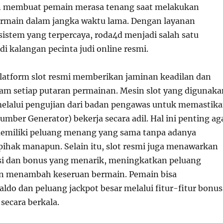
n membuat pemain merasa tenang saat melakukan
ermain dalam jangka waktu lama. Dengan layanan
sistem yang terpercaya, roda4d menjadi salah satu
 di kalangan pecinta judi online resmi.
atform slot resmi memberikan jaminan keadilan dan
lam setiap putaran permainan. Mesin slot yang digunaka
melalui pengujian dari badan pengawas untuk memastik
ber Generator) bekerja secara adil. Hal ini penting ag
memiliki peluang menang yang sama tanpa adanya
 pihak manapun. Selain itu, slot resmi juga menawarkan
si dan bonus yang menarik, meningkatkan peluang
 menambah keseruan bermain. Pemain bisa
ldo dan peluang jackpot besar melalui fitur-fitur bonus
secara berkala.