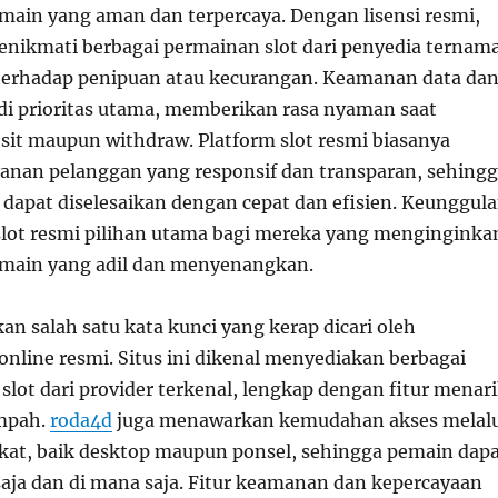
ain yang aman dan terpercaya. Dengan lisensi resmi,
nikmati berbagai permainan slot dari penyedia ternam
terhadap penipuan atau kecurangan. Keamanan data da
di prioritas utama, memberikan rasa nyaman saat
it maupun withdraw. Platform slot resmi biasanya
nan pelanggan yang responsif dan transparan, sehing
dapat diselesaikan dengan cepat dan efisien. Keunggul
slot resmi pilihan utama bagi mereka yang menginginka
main yang adil dan menyenangkan.
n salah satu kata kunci yang kerap dicari oleh
online resmi. Situs ini dikenal menyediakan berbagai
slot dari provider terkenal, lengkap dengan fitur menar
mpah.
roda4d
juga menawarkan kemudahan akses melalu
kat, baik desktop maupun ponsel, sehingga pemain dap
aja dan di mana saja. Fitur keamanan dan kepercayaan