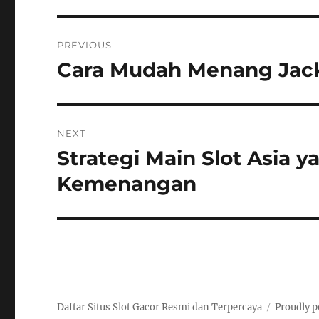
Post
PREVIOUS
navigation
Cara Mudah Menang Jac
Previous
post:
NEXT
Strategi Main Slot Asia
Next
post:
Kemenangan
Daftar Situs Slot Gacor Resmi dan Terpercaya
Proudly 