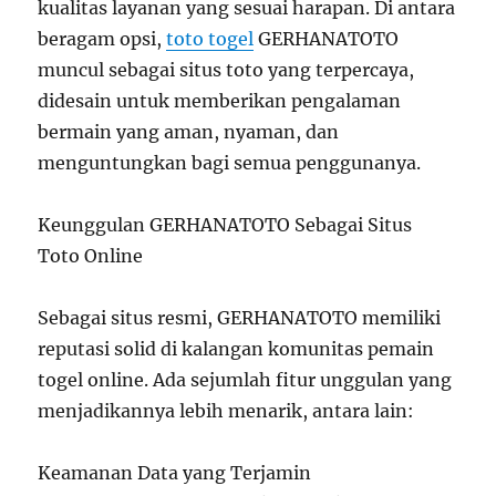
kualitas layanan yang sesuai harapan. Di antara
beragam opsi,
toto togel
GERHANATOTO
muncul sebagai situs toto yang terpercaya,
didesain untuk memberikan pengalaman
bermain yang aman, nyaman, dan
menguntungkan bagi semua penggunanya.
Keunggulan GERHANATOTO Sebagai Situs
Toto Online
Sebagai situs resmi, GERHANATOTO memiliki
reputasi solid di kalangan komunitas pemain
togel online. Ada sejumlah fitur unggulan yang
menjadikannya lebih menarik, antara lain:
Keamanan Data yang Terjamin