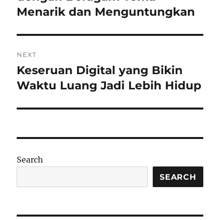
Menarik dan Menguntungkan
NEXT
Keseruan Digital yang Bikin
Next
post:
Waktu Luang Jadi Lebih Hidup
Search
SEARCH