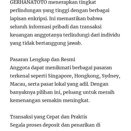
GERHANATOTO menerapkan tingkat
perlindungan yang tinggi dengan berbagai
lapisan enkripsi. Ini memastikan bahwa
seluruh informasi pribadi dan transaksi
keuangan anggotanya terlindungi dari individu
yang tidak bertanggung jawab.
Pasaran Lengkap dan Resmi
Anggota dapat menikmati berbagai pasaran
terkenal seperti Singapore, Hongkong, Sydney,
Macau, serta pasar lokal yang adil. Dengan
banyaknya pilihan ini, peluang untuk meraih
kemenangan semakin meningkat.
Transaksi yang Cepat dan Praktis
Segala proses deposit dan penarikan di