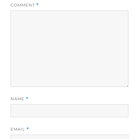
COMMENT
*
NAME
*
EMAIL
*