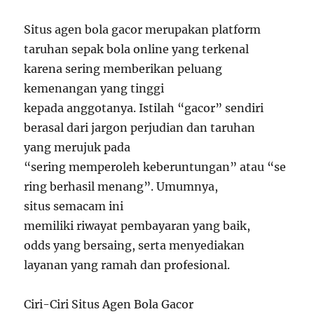
Situs agen bola gacor merupakan platform
taruhan sepak bola online yang terkenal
karena sering memberikan peluang
kemenangan yang tinggi
kepada anggotanya. Istilah “gacor” sendiri
berasal dari jargon perjudian dan taruhan
yang merujuk pada
“sering memperoleh keberuntungan” atau “se
ring berhasil menang”. Umumnya,
situs semacam ini
memiliki riwayat pembayaran yang baik,
odds yang bersaing, serta menyediakan
layanan yang ramah dan profesional.
Ciri-Ciri Situs Agen Bola Gacor