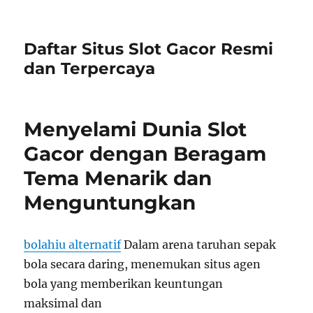
Daftar Situs Slot Gacor Resmi
dan Terpercaya
Menyelami Dunia Slot
Gacor dengan Beragam
Tema Menarik dan
Menguntungkan
bolahiu alternatif
Dalam arena taruhan sepak
bola secara daring, menemukan situs agen
bola yang memberikan keuntungan
maksimal dan