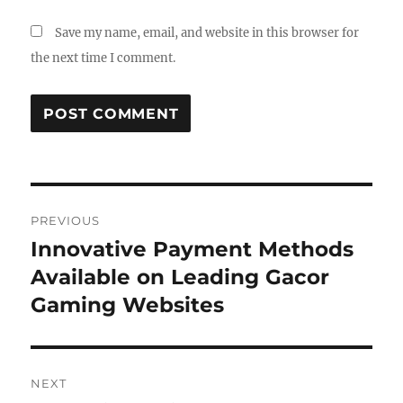
Save my name, email, and website in this browser for
the next time I comment.
Post
PREVIOUS
navigation
Innovative Payment Methods
Previous
post:
Available on Leading Gacor
Gaming Websites
NEXT