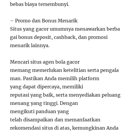
bebas biaya tersembunyi.
– Promo dan Bonus Menarik
Situs yang gacor umumnya menawarkan berba
gai bonus deposit, cashback, dan promosi
menarik lainnya.
Mencari situs agen bola gacor
memang memerlukan ketelitian serta pengala
man. Pastikan Anda memilih platform
yang dapat dipercaya, memiliki
reputasi yang baik, serta menyediakan peluang
menang yang tinggi. Dengan
mengikuti panduan yang
telah disampaikan dan memanfaatkan
rekomendasi situs di atas, kemungkinan Anda