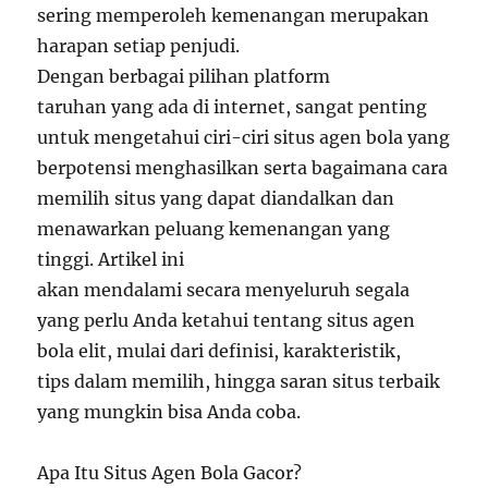
sering memperoleh kemenangan merupakan
harapan setiap penjudi.
Dengan berbagai pilihan platform
taruhan yang ada di internet, sangat penting
untuk mengetahui ciri-ciri situs agen bola yang
berpotensi menghasilkan serta bagaimana cara
memilih situs yang dapat diandalkan dan
menawarkan peluang kemenangan yang
tinggi. Artikel ini
akan mendalami secara menyeluruh segala
yang perlu Anda ketahui tentang situs agen
bola elit, mulai dari definisi, karakteristik,
tips dalam memilih, hingga saran situs terbaik
yang mungkin bisa Anda coba.
Apa Itu Situs Agen Bola Gacor?