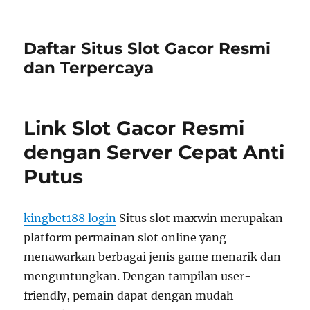
Daftar Situs Slot Gacor Resmi
dan Terpercaya
Link Slot Gacor Resmi
dengan Server Cepat Anti
Putus
kingbet188 login
Situs slot maxwin merupakan
platform permainan slot online yang
menawarkan berbagai jenis game menarik dan
menguntungkan. Dengan tampilan user-
friendly, pemain dapat dengan mudah