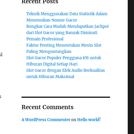
Recent Posts
Teknik Menggunakan Data Statistik dalam
Menemukan Nomor Gacor
Bongkar Cara Mudah Mendapatkan Jackpot
dari Slot Gacor yang Banyak Diminati
Pemain Profesional
Faktor Penting Menentukan Mesin Slot
Paling Menguntungkan
i
Slot Gacor Populer Pengguna iOS untuk
Hiburan Digital Setiap Hari
Slot Gacor dengan Efek Audio Berkualitas
untuk Hiburan Maksimal
s
Recent Comments
A WordPress Commenter
on
Hello world!