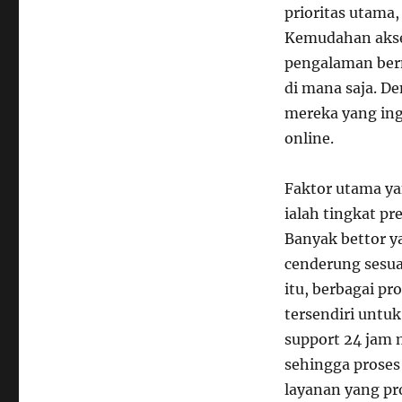
prioritas utama,
Kemudahan akse
pengalaman berm
di mana saja. De
mereka yang ing
online.
Faktor utama ya
ialah tingkat pr
Banyak bettor y
cenderung sesuai
itu, berbagai p
tersendiri untu
support 24 jam
sehingga proses
layanan yang pr