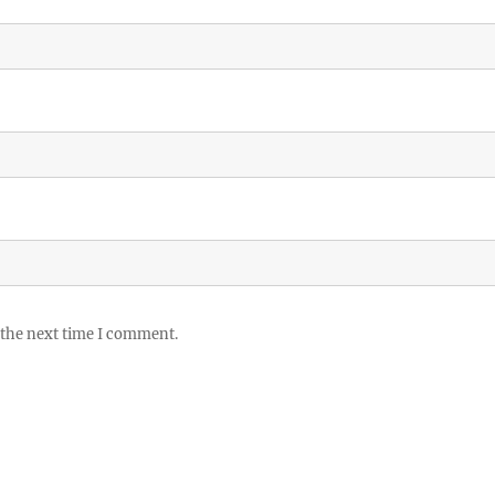
 the next time I comment.