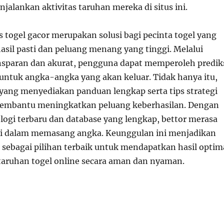
alankan aktivitas taruhan mereka di situs ini.
 togel gacor merupakan solusi bagi pecinta togel yang
sil pasti dan peluang menang yang tinggi. Melalui
nsparan dan akurat, pengguna dapat memperoleh predik
d untuk angka-angka yang akan keluar. Tidak hanya itu,
i yang menyediakan panduan lengkap serta tips strategi
embantu meningkatkan peluang keberhasilan. Dengan
ogi terbaru dan database yang lengkap, bettor merasa
iri dalam memasang angka. Keunggulan ini menjadikan
r sebagai pilihan terbaik untuk mendapatkan hasil optim
 taruhan togel online secara aman dan nyaman.