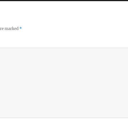
 are marked
*