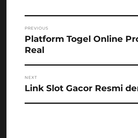
Post
PREVIOUS
navigation
Platform Togel Online 
Previous
post:
Real
NEXT
Link Slot Gacor Resmi d
Next
post: