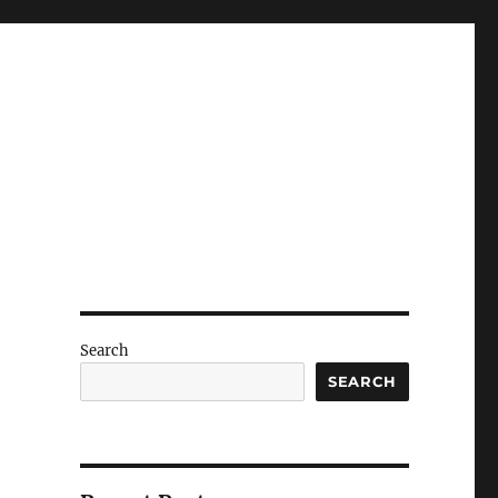
Search
SEARCH