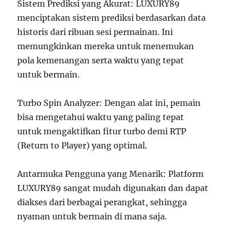
Sistem Prediksi yang Akurat: LUXURY89
menciptakan sistem prediksi berdasarkan data
historis dari ribuan sesi permainan. Ini
memungkinkan mereka untuk menemukan
pola kemenangan serta waktu yang tepat
untuk bermain.
Turbo Spin Analyzer: Dengan alat ini, pemain
bisa mengetahui waktu yang paling tepat
untuk mengaktifkan fitur turbo demi RTP
(Return to Player) yang optimal.
Antarmuka Pengguna yang Menarik: Platform
LUXURY89 sangat mudah digunakan dan dapat
diakses dari berbagai perangkat, sehingga
nyaman untuk bermain di mana saja.