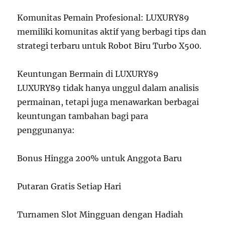
Komunitas Pemain Profesional: LUXURY89
memiliki komunitas aktif yang berbagi tips dan
strategi terbaru untuk Robot Biru Turbo X500.
Keuntungan Bermain di LUXURY89
LUXURY89 tidak hanya unggul dalam analisis
permainan, tetapi juga menawarkan berbagai
keuntungan tambahan bagi para
penggunanya:
Bonus Hingga 200% untuk Anggota Baru
Putaran Gratis Setiap Hari
Turnamen Slot Mingguan dengan Hadiah