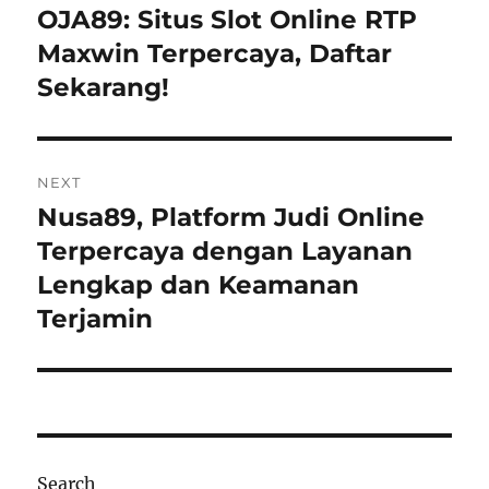
navigation
OJA89: Situs Slot Online RTP
Previous
post:
Maxwin Terpercaya, Daftar
Sekarang!
NEXT
Nusa89, Platform Judi Online
Next
post:
Terpercaya dengan Layanan
Lengkap dan Keamanan
Terjamin
Search