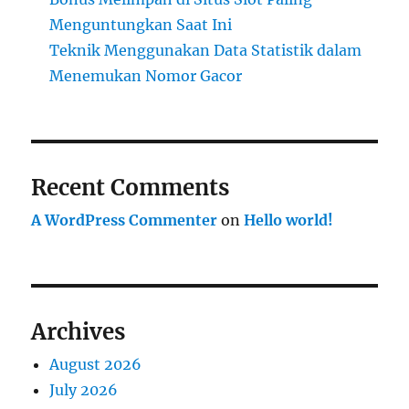
Menguntungkan Saat Ini
Teknik Menggunakan Data Statistik dalam
Menemukan Nomor Gacor
Recent Comments
A WordPress Commenter
on
Hello world!
Archives
August 2026
July 2026