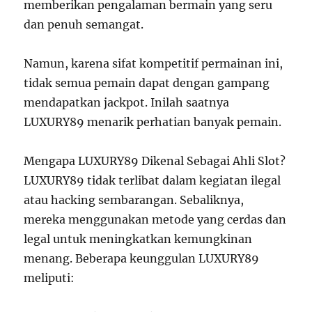
memberikan pengalaman bermain yang seru
dan penuh semangat.
Namun, karena sifat kompetitif permainan ini,
tidak semua pemain dapat dengan gampang
mendapatkan jackpot. Inilah saatnya
LUXURY89 menarik perhatian banyak pemain.
Mengapa LUXURY89 Dikenal Sebagai Ahli Slot?
LUXURY89 tidak terlibat dalam kegiatan ilegal
atau hacking sembarangan. Sebaliknya,
mereka menggunakan metode yang cerdas dan
legal untuk meningkatkan kemungkinan
menang. Beberapa keunggulan LUXURY89
meliputi: