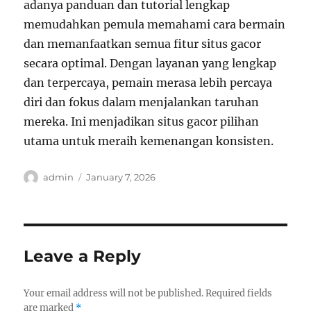
adanya panduan dan tutorial lengkap
memudahkan pemula memahami cara bermain
dan memanfaatkan semua fitur situs gacor
secara optimal. Dengan layanan yang lengkap
dan terpercaya, pemain merasa lebih percaya
diri dan fokus dalam menjalankan taruhan
mereka. Ini menjadikan situs gacor pilihan
utama untuk meraih kemenangan konsisten.
Author
Posted
admin
January 7, 2026
on
Leave a Reply
Your email address will not be published.
Required fields
are marked
*