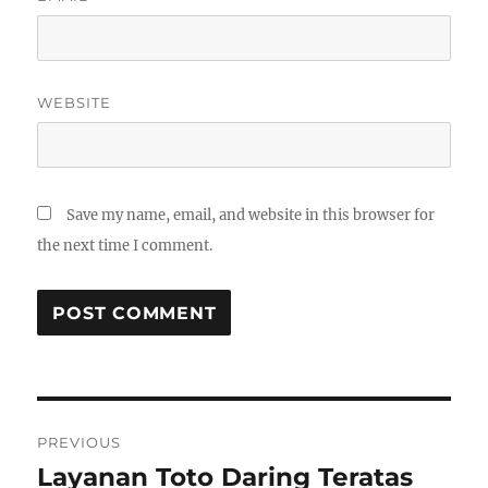
WEBSITE
Save my name, email, and website in this browser for
the next time I comment.
Post
PREVIOUS
navigation
Layanan Toto Daring Teratas
Previous