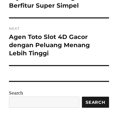
post:
Berfitur Super Simpel
NEXT
Agen Toto Slot 4D Gacor
Next
post:
dengan Peluang Menang
Lebih Tinggi
Search
SEARCH