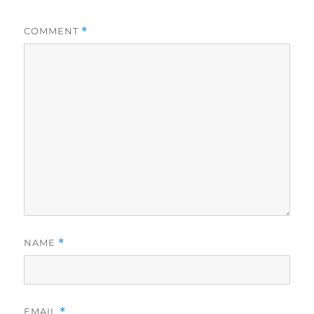
COMMENT
*
NAME
*
EMAIL
*