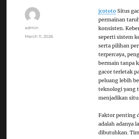
jcototo
Situs gac
permainan taru
Author
admin
konsisten. Kebe
Posted
March 11, 2026
seperti sistem 
on
serta pilihan pe
terpercaya, pen
bermain tanpa k
gacor terletak
peluang lebih b
teknologi yang 
menjadikan situs
Faktor penting 
adalah adanya l
dibutuhkan. Ti