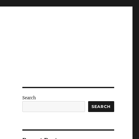
Search
SEARCH