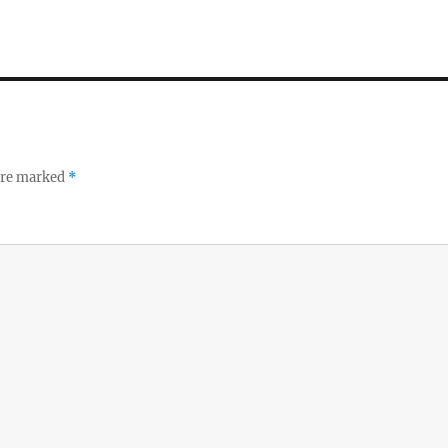
 are marked
*