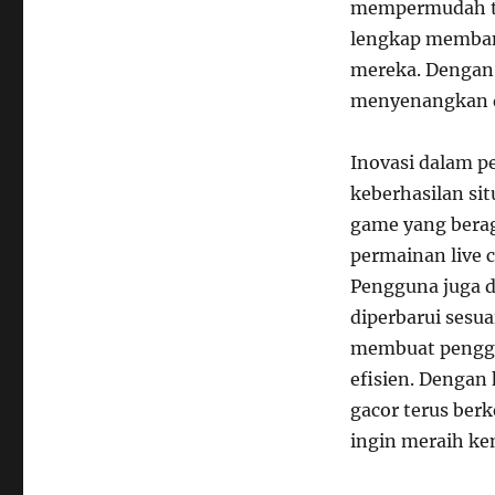
mempermudah tra
lengkap memban
mereka. Dengan
menyenangkan d
Inovasi dalam p
keberhasilan si
game yang berag
permainan live 
Pengguna juga d
diperbarui sesua
membuat penggun
efisien. Dengan
gacor terus ber
ingin meraih k