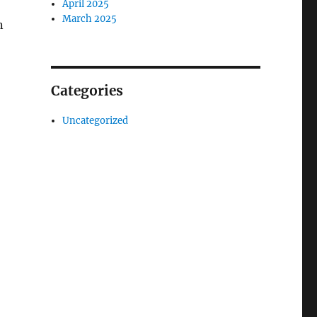
April 2025
March 2025
n
Categories
Uncategorized