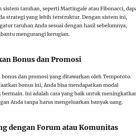
 sistem taruhan, seperti Martingale atau Fibonacci, dap
 strategi yang lebih terstruktur. Dengan sistem ini,
atur taruhan Anda sesuai dengan hasil sebelumnya,
bantu mengurangi kerugian.
kan Bonus dan Promosi
 bonus dan promosi yang ditawarkan oleh Tempototo.
atkan bonus ini, Anda bisa mendapatkan modal
bermain. Ini adalah cara yang baik untuk meningkatka
ngan Anda tanpa harus mengeluarkan banyak uang.
ng dengan Forum atau Komunitas