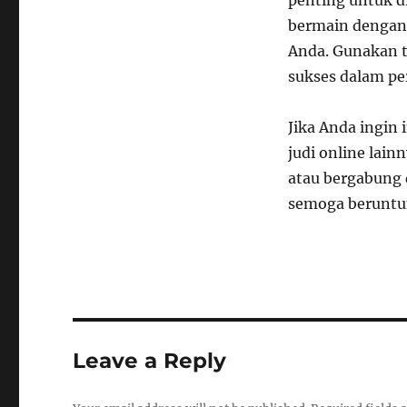
penting untuk di
bermain dengan 
Anda. Gunakan ti
sukses dalam p
Jika Anda ingin 
judi online lain
atau bergabung 
semoga beruntu
Leave a Reply