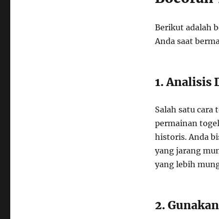
Berikut adalah 
Anda saat berma
1. Analisis 
Salah satu cara
permainan togel
historis. Anda 
yang jarang mun
yang lebih mung
2. Gunakan