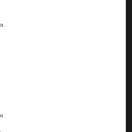
in
n
am