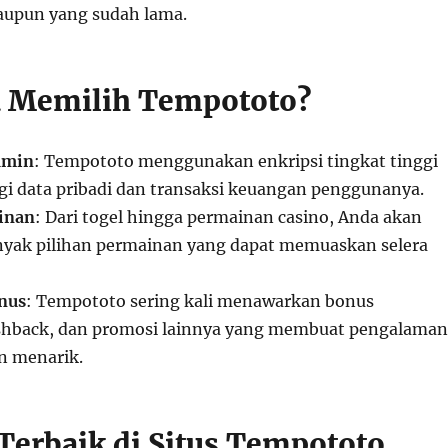
aupun yang sudah lama.
 Memilih Tempototo?
amin
: Tempototo menggunakan enkripsi tingkat tinggi
i data pribadi dan transaksi keuangan penggunanya.
inan
: Dari togel hingga permainan casino, Anda akan
ak pilihan permainan yang dapat memuaskan selera
nus
: Tempototo sering kali menawarkan bonus
ashback, dan promosi lainnya yang membuat pengalaman
n menarik.
Terbaik di Situs Tempototo