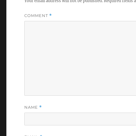
Your email address will not be published.
Required fields
COMMENT
*
NAME
*