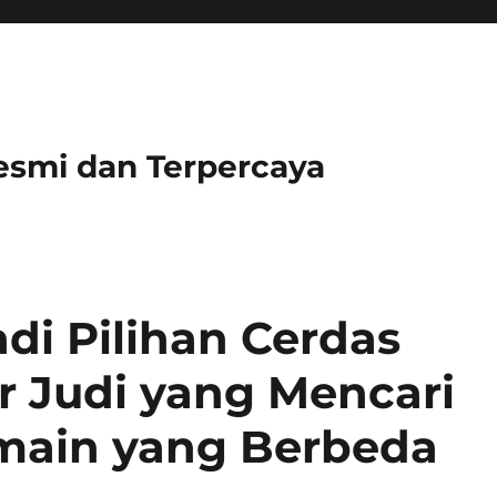
Resmi dan Terpercaya
di Pilihan Cerdas
 Judi yang Mencari
main yang Berbeda