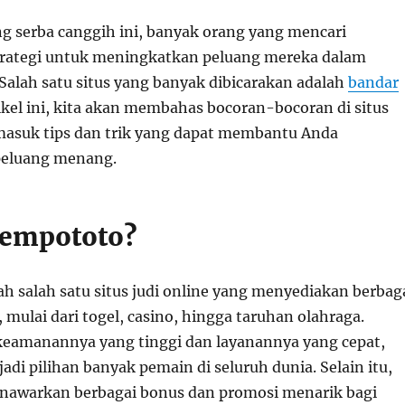
ang serba canggih ini, banyak orang yang mencari
trategi untuk meningkatkan peluang mereka dalam
Salah satu situs yang banyak dibicarakan adalah
bandar
ikel ini, kita akan membahas bocoran-bocoran di situs
asuk tips dan trik yang dapat membantu Anda
eluang menang.
Tempototo?
h salah satu situs judi online yang menyediakan berbag
 mulai dari togel, casino, hingga taruhan olahraga.
keamanannya yang tinggi dan layanannya yang cepat,
i pilihan banyak pemain di seluruh dunia. Selain itu,
menawarkan berbagai bonus dan promosi menarik bagi