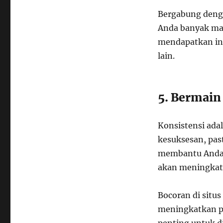
Bergabung deng
Anda banyak man
mendapatkan inf
lain.
5. Bermain
Konsistensi ada
kesuksesan, pas
membantu Anda 
akan meningkat
Bocoran di situ
meningkatkan p