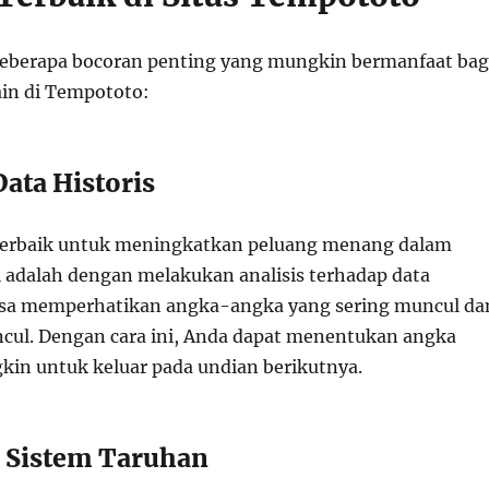
beberapa bocoran penting yang mungkin bermanfaat bag
in di Tempototo:
Data Historis
 terbaik untuk meningkatkan peluang menang dalam
 adalah dengan melakukan analisis terhadap data
bisa memperhatikan angka-angka yang sering muncul da
cul. Dengan cara ini, Anda dapat menentukan angka
kin untuk keluar pada undian berikutnya.
 Sistem Taruhan