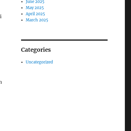
June 2025
May 2025
April 2025
i
March 2025
Categories
Uncategorized
n