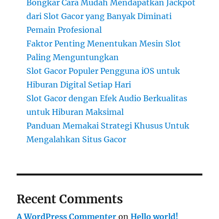
Bongkar Cara Mudah Mendapatkan Jackpot
dari Slot Gacor yang Banyak Diminati
Pemain Profesional
Faktor Penting Menentukan Mesin Slot
Paling Menguntungkan
Slot Gacor Populer Pengguna iOS untuk
Hiburan Digital Setiap Hari
Slot Gacor dengan Efek Audio Berkualitas
untuk Hiburan Maksimal
Panduan Memakai Strategi Khusus Untuk
Mengalahkan Situs Gacor
Recent Comments
A WordPress Commenter
on
Hello world!