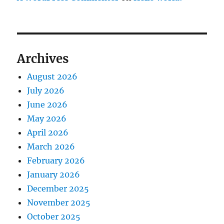
Archives
August 2026
July 2026
June 2026
May 2026
April 2026
March 2026
February 2026
January 2026
December 2025
November 2025
October 2025