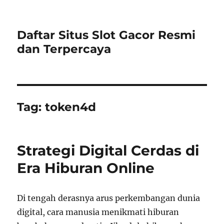
Daftar Situs Slot Gacor Resmi
dan Terpercaya
Tag:
token4d
Strategi Digital Cerdas di
Era Hiburan Online
Di tengah derasnya arus perkembangan dunia
digital, cara manusia menikmati hiburan