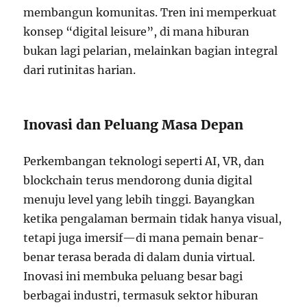
membangun komunitas. Tren ini memperkuat
konsep “digital leisure”, di mana hiburan
bukan lagi pelarian, melainkan bagian integral
dari rutinitas harian.
Inovasi dan Peluang Masa Depan
Perkembangan teknologi seperti AI, VR, dan
blockchain terus mendorong dunia digital
menuju level yang lebih tinggi. Bayangkan
ketika pengalaman bermain tidak hanya visual,
tetapi juga imersif—di mana pemain benar-
benar terasa berada di dalam dunia virtual.
Inovasi ini membuka peluang besar bagi
berbagai industri, termasuk sektor hiburan