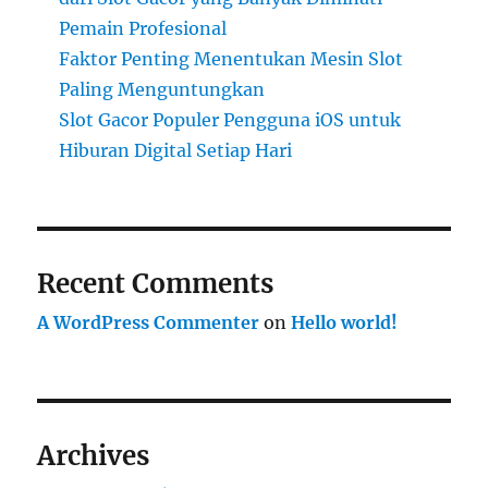
Pemain Profesional
Faktor Penting Menentukan Mesin Slot
Paling Menguntungkan
Slot Gacor Populer Pengguna iOS untuk
Hiburan Digital Setiap Hari
Recent Comments
A WordPress Commenter
on
Hello world!
Archives