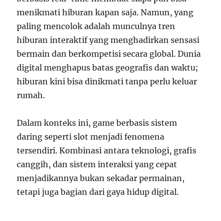
menikmati hiburan kapan saja. Namun, yang
paling mencolok adalah munculnya tren
hiburan interaktif yang menghadirkan sensasi
bermain dan berkompetisi secara global. Dunia
digital menghapus batas geografis dan waktu;
hiburan kini bisa dinikmati tanpa perlu keluar
rumah.
Dalam konteks ini, game berbasis sistem
daring seperti slot menjadi fenomena
tersendiri. Kombinasi antara teknologi, grafis
canggih, dan sistem interaksi yang cepat
menjadikannya bukan sekadar permainan,
tetapi juga bagian dari gaya hidup digital.