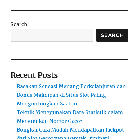
Digital
Cerdas
di
Era
Search
Hiburan
Online
SEARCH
Recent Posts
Rasakan Sensasi Menang Berkelanjutan dan
Bonus Melimpah di Situs Slot Paling
Menguntungkan Saat Ini
Teknik Menggunakan Data Statistik dalam
Menemukan Nomor Gacor
Bongkar Cara Mudah Mendapatkan Jackpot
dari Slot Gacor yang Banyak Diminati