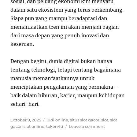
sosial, dan peluang ekonomi kini menyatu
dalam satu ekosistem yang terus berkembang.
Siapa pun yang mampu beradaptasi dan
memanfaatkan tren ini akan menjadi bagian
dari masa depan yang penuh inovasi dan
keseruan.
Dengan begitu, dunia digital bukan hanya
tentang teknologi, tetapi tentang bagaimana
manusia memanfaatkannya untuk
menciptakan pengalaman yang bermakna—
baik dalam hiburan, karier, maupun kehidupan
sehari-hari.
Posted
Tags
October 9, 2025
judi online
,
situs slot gacor
,
slot
,
slot
on
on
gacor
,
slot online
,
token4d
Leave a comment
Strategi