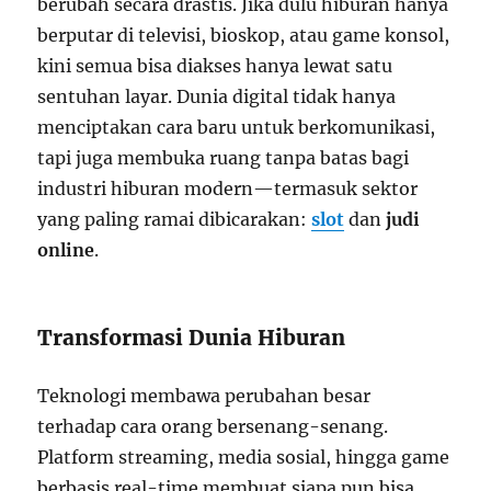
berubah secara drastis. Jika dulu hiburan hanya
berputar di televisi, bioskop, atau game konsol,
kini semua bisa diakses hanya lewat satu
sentuhan layar. Dunia digital tidak hanya
menciptakan cara baru untuk berkomunikasi,
tapi juga membuka ruang tanpa batas bagi
industri hiburan modern—termasuk sektor
yang paling ramai dibicarakan:
slot
dan
judi
online
.
Transformasi Dunia Hiburan
Teknologi membawa perubahan besar
terhadap cara orang bersenang-senang.
Platform streaming, media sosial, hingga game
berbasis real-time membuat siapa pun bisa