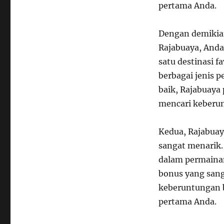
pertama Anda.
Dengan demikian
Rajabuaya, Anda 
satu destinasi f
berbagai jenis 
baik, Rajabuaya 
mencari keberun
Kedua, Rajabua
sangat menarik
dalam permainan
bonus yang sanga
keberuntungan b
pertama Anda.