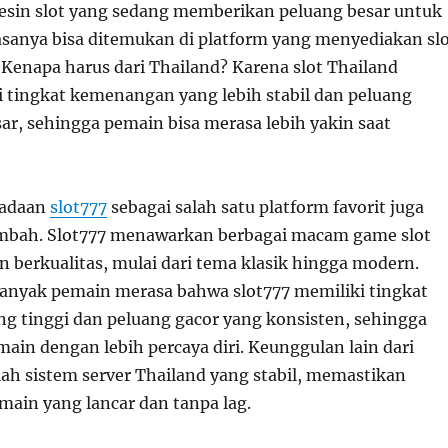
sin slot yang sedang memberikan peluang besar untuk
sanya bisa ditemukan di platform yang menyediakan sl
 Kenapa harus dari Thailand? Karena slot Thailand
i tingkat kemenangan yang lebih stabil dan peluang
ar, sehingga pemain bisa merasa lebih yakin saat
eradaan
slot777
sebagai salah satu platform favorit juga
ambah. Slot777 menawarkan berbagai macam game slot
n berkualitas, mulai dari tema klasik hingga modern.
anyak pemain merasa bahwa slot777 memiliki tingkat
 tinggi dan peluang gacor yang konsisten, sehingga
ain dengan lebih percaya diri. Keunggulan lain dari
lah sistem server Thailand yang stabil, memastikan
ain yang lancar dan tanpa lag.