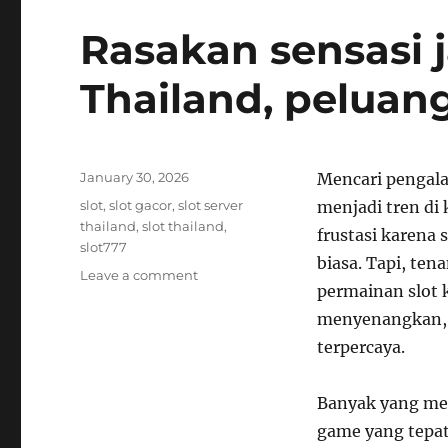
Rasakan sensasi j
Thailand, peluan
Posted
January 30, 2026
Mencari pengal
on
Tags
slot
,
slot gacor
,
slot server
menjadi tren di
thailand
,
slot thailand
,
frustasi karena
slot777
biasa. Tapi, te
on
Leave a comment
permainan slot 
Rasakan
sensasi
menyenangkan, y
jackpot
terpercaya.
di
slot
Thailand,
Banyak yang men
peluang
game yang tepat,
besar