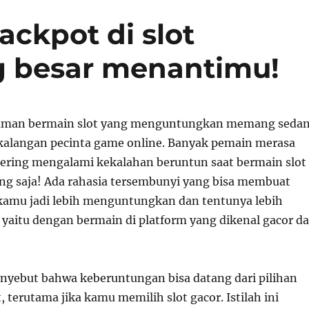
ackpot di slot
g besar menantimu!
aman bermain slot yang menguntungkan memang seda
 kalangan pecinta game online. Banyak pemain merasa
 sering mengalami kekalahan beruntun saat bermain slot
nang saja! Ada rahasia tersembunyi yang bisa membuat
kamu jadi lebih menguntungkan dan tentunya lebih
aitu dengan bermain di platform yang dikenal gacor d
yebut bahwa keberuntungan bisa datang dari pilihan
 terutama jika kamu memilih slot gacor. Istilah ini