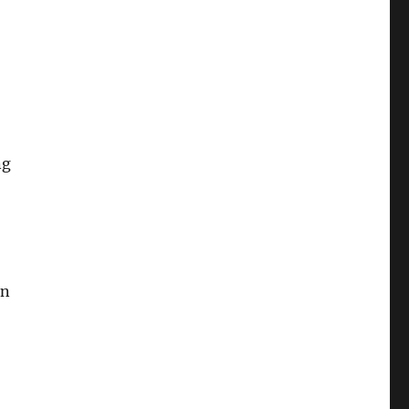
ng
an