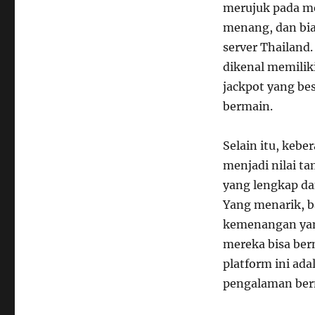
merujuk pada me
menantimu!
menang, dan bia
server Thailand.
dikenal memilik
jackpot yang bes
bermain.
Selain itu, keb
menjadi nilai t
yang lengkap da
Yang menarik, b
kemenangan yang
mereka bisa berm
platform ini ada
pengalaman berm