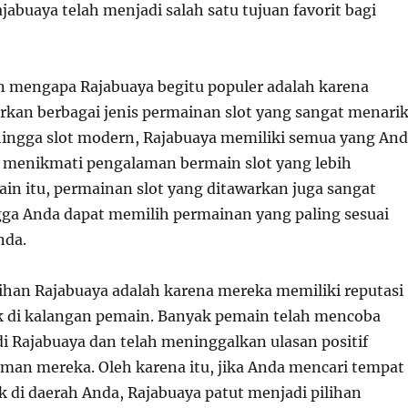
ajabuaya telah menjadi salah satu tujuan favorit bagi
an mengapa Rajabuaya begitu populer adalah karena
an berbagai jenis permainan slot yang sangat menarik
k hingga slot modern, Rajabuaya memiliki semua yang An
 menikmati pengalaman bermain slot yang lebih
in itu, permainan slot yang ditawarkan juga sangat
ga Anda dapat memilih permainan yang paling sesuai
nda.
bihan Rajabuaya adalah karena mereka memiliki reputasi
k di kalangan pemain. Banyak pemain telah mencoba
di Rajabuaya dan telah meninggalkan ulasan positif
man mereka. Oleh karena itu, jika Anda mencari tempat
ik di daerah Anda, Rajabuaya patut menjadi pilihan