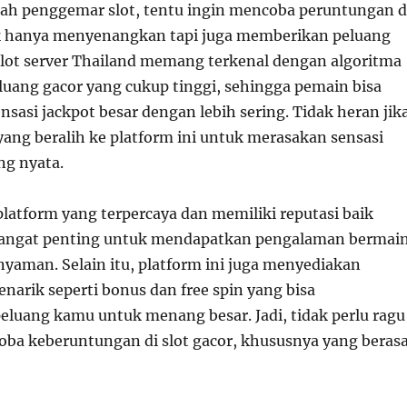
ah penggemar slot, tentu ingin mencoba peruntungan d
k hanya menyenangkan tapi juga memberikan peluang
lot server Thailand memang terkenal dengan algoritma
eluang gacor yang cukup tinggi, sehingga pemain bisa
sasi jackpot besar dengan lebih sering. Tidak heran jik
ang beralih ke platform ini untuk merasakan sensasi
g nyata.
platform yang terpercaya dan memiliki reputasi baik
 sangat penting untuk mendapatkan pengalaman bermai
yaman. Selain itu, platform ini juga menyediakan
enarik seperti bonus dan free spin yang bisa
luang kamu untuk menang besar. Jadi, tidak perlu ragu
oba keberuntungan di slot gacor, khususnya yang berasa