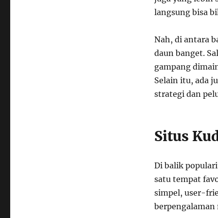
langsung bisa b
Nah, di antara b
daun banget. Sa
gampang dimainka
Selain itu, ada j
strategi dan pe
Situs Ku
Di balik popular
satu tempat favo
simpel, user-fri
berpengalaman 