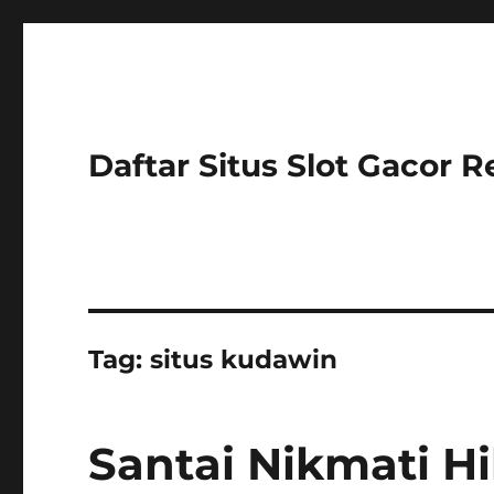
Daftar Situs Slot Gacor 
Tag:
situs kudawin
Santai Nikmati Hi