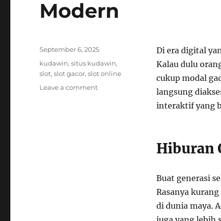
Modern
Posted
September 6, 2025
Di era digital y
on
Tags
kudawin
,
situs kudawin
,
Kalau dulu oran
slot
,
slot gacor
,
slot online
cukup modal gad
on
Leave a comment
langsung diakse
Santai
interaktif yang 
Nikmati
Hiburan
Digital
di
Hiburan 
Era
Modern
Buat generasi se
Rasanya kurang l
di dunia maya. 
juga yang lebih