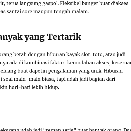
t, terus langsung gaspol. Fleksibel banget buat diakses
 pas santai sore maupun tengah malam.
anyak yang Tertarik
rang betah dengan hiburan kayak slot, toto, atau judi
nya ada di kombinasi faktor: kemudahan akses, keserua
peluang buat dapetin pengalaman yang unik. Hiburan
gi soal main-main biasa, tapi udah jadi bagian dari
ikin hari-hari lebih hidup.
sekarang udah jadi “teman setia” buat banyak orang. Dar