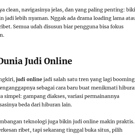
a clean, navigasinya jelas, dan yang paling penting: bik
 jadi lebih nyaman. Nggak ada drama loading lama ata
 ribet. Semua udah disusun biar pengguna bisa fokus
n.
Dunia Judi Online
ngkiri,
judi online
jadi salah satu tren yang lagi booming
enganggapnya sebagai cara baru buat menikmati hibur
nya simpel: gampang diakses, variasi permainannya
asinya beda dari hiburan lain.
embangan teknologi juga bikin judi online makin praktis.
kesan ribet, tapi sekarang tinggal buka situs, pilih