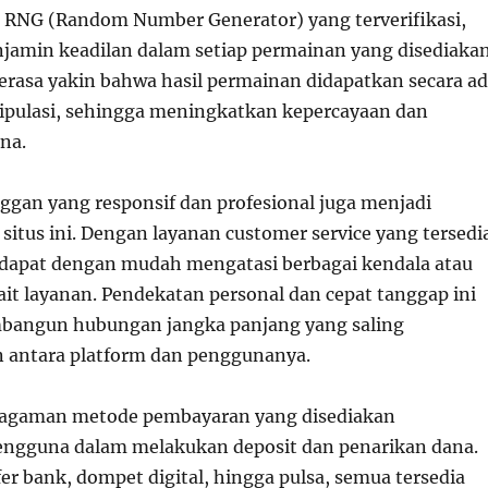
 RNG (Random Number Generator) yang terverifikasi,
njamin keadilan dalam setiap permainan yang disediakan
rasa yakin bahwa hasil permainan didapatkan secara ad
ipulasi, sehingga meningkatkan kepercayaan dan
na.
gan yang responsif dan profesional juga menjadi
situs ini. Dengan layanan customer service yang tersedi
dapat dengan mudah mengatasi berbagai kendala atau
ait layanan. Pendekatan personal dan cepat tanggap ini
ngun hubungan jangka panjang yang saling
antara platform dan penggunanya.
eragaman metode pembayaran yang disediakan
gguna dalam melakukan deposit dan penarikan dana.
fer bank, dompet digital, hingga pulsa, semua tersedia