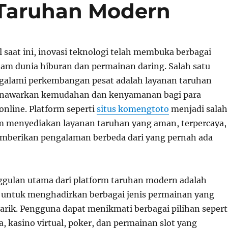
 Taruhan Modern
l saat ini, inovasi teknologi telah membuka berbagai
lam dunia hiburan dan permainan daring. Salah satu
galami perkembangan pesat adalah layanan taruhan
enawarkan kemudahan dan kenyamanan bagi para
online. Platform seperti
situs komengtoto
menjadi salah
am menyediakan layanan taruhan yang aman, terpercaya,
emberikan pengalaman berbeda dari yang pernah ada
ggulan utama dari platform taruhan modern adalah
ntuk menghadirkan berbagai jenis permainan yang
narik. Pengguna dapat menikmati berbagai pilihan sepert
, kasino virtual, poker, dan permainan slot yang