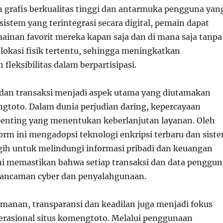
n grafis berkualitas tinggi dan antarmuka pengguna yan
 sistem yang terintegrasi secara digital, pemain dapat
inan favorit mereka kapan saja dan di mana saja tanpa
 lokasi fisik tertentu, sehingga meningkatkan
leksibilitas dalam berpartisipasi.
dan transaksi menjadi aspek utama yang diutamakan
ngtoto. Dalam dunia perjudian daring, kepercayaan
penting yang menentukan keberlanjutan layanan. Oleh
form ini mengadopsi teknologi enkripsi terbaru dan sist
h untuk melindungi informasi pribadi dan keuangan
ni memastikan bahwa setiap transaksi dan data penggun
 ancaman cyber dan penyalahgunaan.
amanan, transparansi dan keadilan juga menjadi fokus
rasional situs komengtoto. Melalui penggunaan