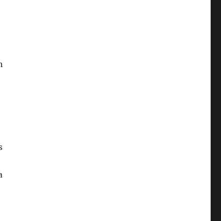
n
s
a