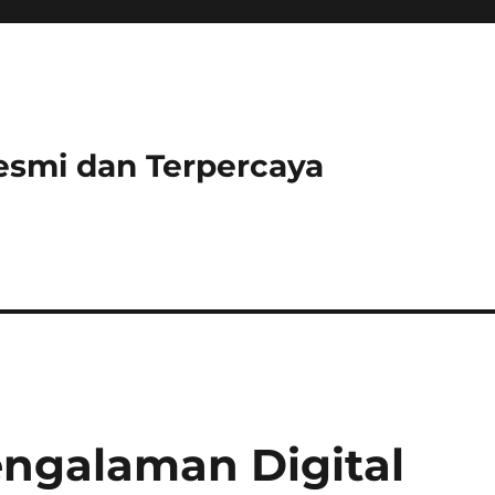
Resmi dan Terpercaya
ngalaman Digital