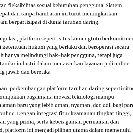
n fleksibilitas sesuai kebutuhan pengguna. Sistem
cepat dan tanpa hambatan ini turut meningkatkan
m berpartisipasi di dunia taruhan daring.
egulasi, platform seperti situs komengtoto berkomitme
 ketentuan hukum yang berlaku dan beroperasi secara
idak hanya melindungi hak-hak pengguna, tetapi juga
andar industri dalam menawarkan layanan judi online
g jawab dan beretika.
han, perkembangan platform taruhan daring seperti situ
unjukkan bagaimana inovasi teknologi mampu
man baru yang lebih aman, nyaman, dan adil bagi par
nline. Dengan integrasi fitur keamanan tingkat tinggi,
an yang prima, serta keberagaman permainan dan
i, platform ini menjadi pilihan utama dalam memenuhi