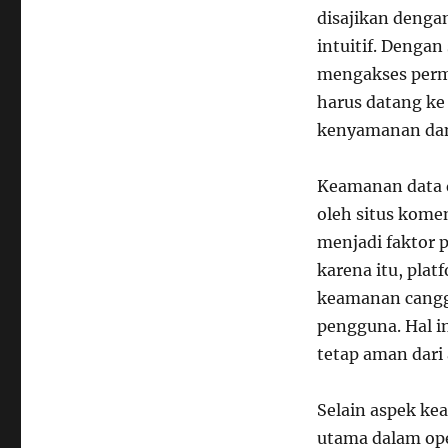
disajikan denga
intuitif. Dengan
mengakses perma
harus datang ke
kenyamanan dan f
Keamanan data 
oleh situs kome
menjadi faktor 
karena itu, plat
keamanan canggi
pengguna. Hal i
tetap aman dari
Selain aspek ke
utama dalam ope