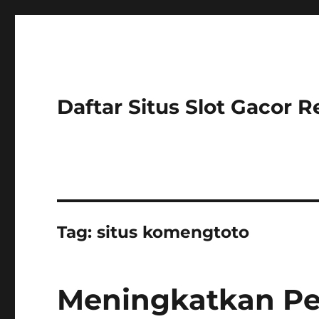
Daftar Situs Slot Gacor 
Tag:
situs komengtoto
Meningkatkan Pe