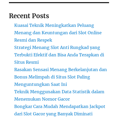
Recent Posts
Kuasai Teknik Meningkatkan Peluang
Menang dan Keuntungan dari Slot Online
Resmi dan Respek
Strategi Menang Slot Anti Rungkad yang
Terbukti Efektif dan Bisa Anda Terapkan di
Situs Resmi
Rasakan Sensasi Menang Berkelanjutan dan
Bonus Melimpah di Situs Slot Paling
Menguntungkan Saat Ini
Teknik Menggunakan Data Statistik dalam
Menemukan Nomor Gacor
Bongkar Cara Mudah Mendapatkan Jackpot
dari Slot Gacor yang Banyak Diminati