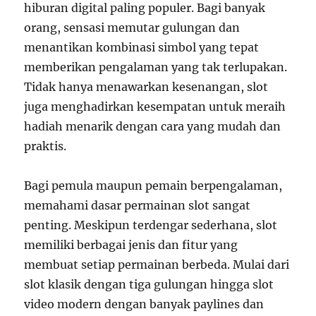
hiburan digital paling populer. Bagi banyak
orang, sensasi memutar gulungan dan
menantikan kombinasi simbol yang tepat
memberikan pengalaman yang tak terlupakan.
Tidak hanya menawarkan kesenangan, slot
juga menghadirkan kesempatan untuk meraih
hadiah menarik dengan cara yang mudah dan
praktis.
Bagi pemula maupun pemain berpengalaman,
memahami dasar permainan slot sangat
penting. Meskipun terdengar sederhana, slot
memiliki berbagai jenis dan fitur yang
membuat setiap permainan berbeda. Mulai dari
slot klasik dengan tiga gulungan hingga slot
video modern dengan banyak paylines dan