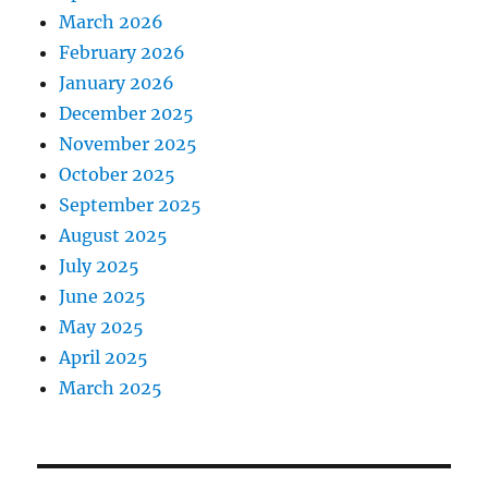
March 2026
February 2026
January 2026
December 2025
November 2025
October 2025
September 2025
August 2025
July 2025
June 2025
May 2025
April 2025
March 2025