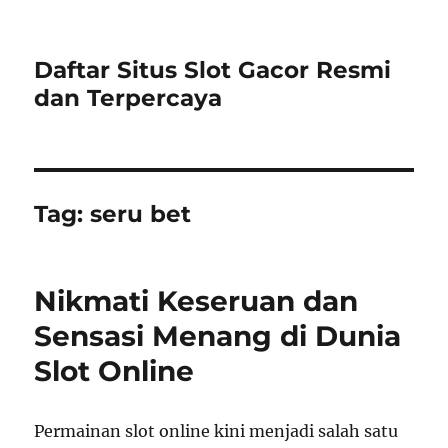
Daftar Situs Slot Gacor Resmi
dan Terpercaya
Tag:
seru bet
Nikmati Keseruan dan
Sensasi Menang di Dunia
Slot Online
Permainan slot online kini menjadi salah satu