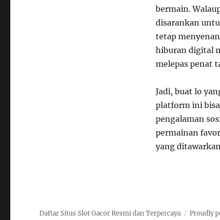
bermain. Walaup
disarankan unt
tetap menyenang
hiburan digital 
melepas penat ta
Jadi, buat lo ya
platform ini bis
pengalaman sosi
permainan favor
yang ditawarka
Daftar Situs Slot Gacor Resmi dan Terpercaya
Proudly 