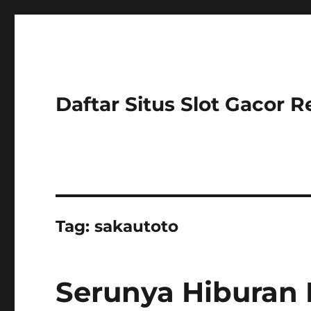
Daftar Situs Slot Gacor 
Tag:
sakautoto
Serunya Hiburan D