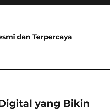
Resmi dan Terpercaya
igital yang Bikin