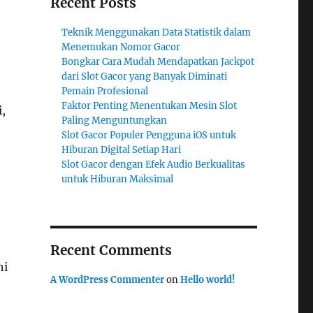
Recent Posts
Teknik Menggunakan Data Statistik dalam
Menemukan Nomor Gacor
Bongkar Cara Mudah Mendapatkan Jackpot
dari Slot Gacor yang Banyak Diminati
Pemain Profesional
Faktor Penting Menentukan Mesin Slot
,
Paling Menguntungkan
Slot Gacor Populer Pengguna iOS untuk
Hiburan Digital Setiap Hari
Slot Gacor dengan Efek Audio Berkualitas
untuk Hiburan Maksimal
Recent Comments
ni
A WordPress Commenter
on
Hello world!