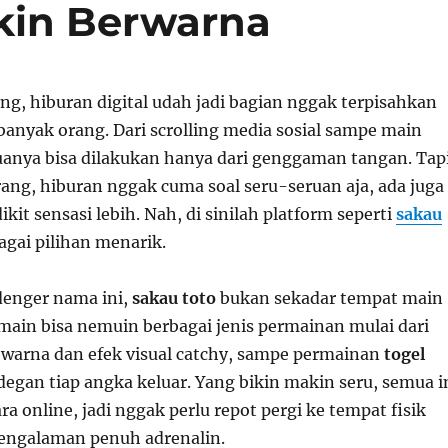
kin Berwarna
ng, hiburan digital udah jadi bagian nggak terpisahkan
banyak orang. Dari scrolling media sosial sampe main
anya bisa dilakukan hanya dari genggaman tangan. Tapi
rang, hiburan nggak cuma soal seru-seruan aja, ada juga
kit sensasi lebih. Nah, di sinilah platform seperti
sakau
gai pilihan menarik.
denger nama ini,
sakau toto
bukan sekadar tempat main
pemain bisa nemuin berbagai jenis permainan mulai dari
warna dan efek visual catchy, sampe permainan
togel
degan tiap angka keluar. Yang bikin makin seru, semua i
ara online, jadi nggak perlu repot pergi ke tempat fisik
engalaman penuh adrenalin.