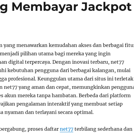
ing Membayar Jackpot
m yang menawarkan kemudahan akses dan berbagai fitu
menjadi pilihan utama bagi mereka yang ingin
n digital terpercaya. Dengan inovasi terbaru, net77
 kebutuhan pengguna dari berbagai kalangan, mulai
ga profesional. Keunggulan utama dari situs ini terletak
gin net77 yang aman dan cepat, memungkinkan penggun
 akun mereka tanpa hambatan. Berbeda dari platform
yajikan pengalaman interaktif yang membuat setiap
 nyaman dan terlayani secara optimal.
 bergabung, proses daftar
net77
terbilang sederhana dan