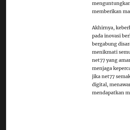
menguntungkan. 
memberikan man
Akhirnya, keber
pada inovasi be
bergabung disar
menikmati semu
net77 yang aman
menjaga keperca
jika net77 semak
digital, menaw
mendapatkan ma