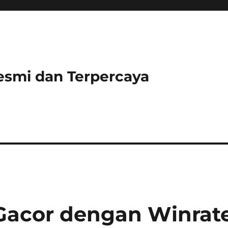
Resmi dan Terpercaya
e Gacor dengan Winrat