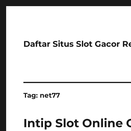
Daftar Situs Slot Gacor 
Tag:
net77
Intip Slot Onlin