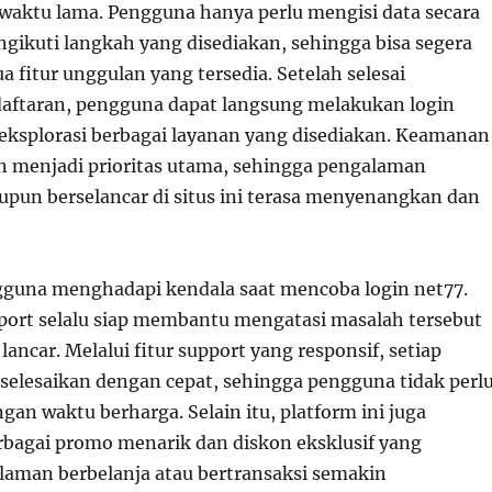
aktu lama. Pengguna hanya perlu mengisi data secara
gikuti langkah yang disediakan, sehingga bisa segera
 fitur unggulan yang tersedia. Setelah selesai
aftaran, pengguna dapat langsung melakukan login
ksplorasi berbagai layanan yang disediakan. Keamanan
 menjadi prioritas utama, sehingga pengalaman
upun berselancar di situs ini terasa menyenangkan dan
ngguna menghadapi kendala saat mencoba login net77.
ort selalu siap membantu mengatasi masalah tersebut
 lancar. Melalui fitur support yang responsif, setiap
iselesaikan dengan cepat, sehingga pengguna tidak perl
gan waktu berharga. Selain itu, platform ini juga
agai promo menarik dan diskon eksklusif yang
aman berbelanja atau bertransaksi semakin