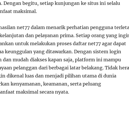
Dengan begitu, setiap kunjungan ke situs ini selalu
faat maksimal.
hasilan net77 dalam menarik perhatian pengguna terlet
rkelanjutan dan pelayanan prima. Setiap orang yang ingi
ankan untuk melakukan proses daftar net77 agar dapat
a keunggulan yang ditawarkan. Dengan sistem login
 dan mudah diakses kapan saja, platform ini mampu
yaan pelanggan dari berbagai latar belakang. Tidak her
in dikenal luas dan menjadi pilihan utama di dunia
arkan kenyamanan, keamanan, serta peluang
nfaat maksimal secara nyata.