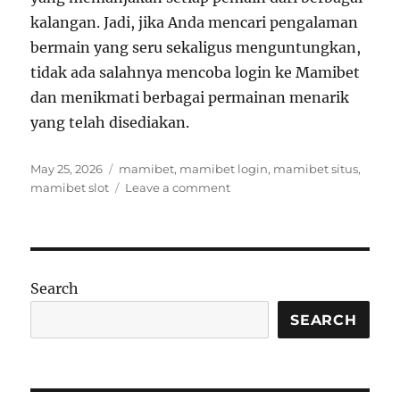
kalangan. Jadi, jika Anda mencari pengalaman
bermain yang seru sekaligus menguntungkan,
tidak ada salahnya mencoba login ke Mamibet
dan menikmati berbagai permainan menarik
yang telah disediakan.
Posted
Tags
May 25, 2026
mamibet
,
mamibet login
,
mamibet situs
,
on
on
mamibet slot
Leave a comment
Strategi
Akurat
Mengincar
Slot
Gacor
Search
agar
Peluang
SEARCH
Jackpot
Datang
Lebih
Cepat