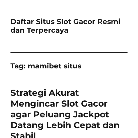
Daftar Situs Slot Gacor Resmi
dan Terpercaya
Tag:
mamibet situs
Strategi Akurat
Mengincar Slot Gacor
agar Peluang Jackpot
Datang Lebih Cepat dan
Stabil