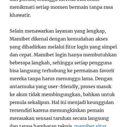
menikmati setiap momen bermain tanpa rasa
khawatir.
Selain menawarkan layanan yang lengkap,
Mamibet dikenal dengan kemudahan akses
yang dihadirkan melalui fitur login yang simpel
dan cepat. Mamibet login hanya membutuhkan
beberapa langkah, sehingga setiap pengguna
bisa langsung terhubung ke permainan favorit
mereka tanpa harus menunggu lama. Dengan
antarmuka yang user-friendly, proses masuk
ke akun tidak membingungkan, bahkan untuk
pemula sekalipun. Hal ini menjadi keunggulan
tersendiri karena memungkinkan pemain
merasakan sensasi taruhan secara langsung
dan tanpa hambatan teknis.
mamibet situs