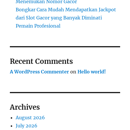
Menemukan Nomor Gacor
Bongkar Cara Mudah Mendapatkan Jackpot
dari Slot Gacor yang Banyak Diminati
Pemain Profesional
Recent Comments
A WordPress Commenter
on
Hello world!
Archives
August 2026
July 2026