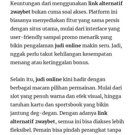
Keuntungan dari menggunakan
link alternatif
2waybet
bukan cuma soal akses. Platform ini
biasanya menyediakan fitur yang sama persis
dengan situs utama, mulai dari interface yang
user-friendly sampai promo menarik yang
bikin pengalaman
judi online
makin seru. Jadi,
nggak perlu takut kehilangan kesempatan
menang atau ketinggalan bonus.
Selain itu,
judi online
kini hadir dengan
berbagai macam pilihan permainan. Mulai dari
slot yang penuh warna dan efek visual, hingga
taruhan kartu dan sportsbook yang bikin
jantung deg-degan. Dengan adanya
link
alternatif 2waybet
, semua ini bisa diakses lebih
fleksibel. Pemain bisa pindah perangkat tanpa