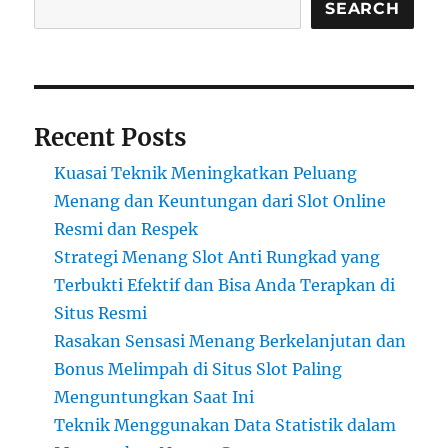
Tanpa
SEARCH
Ribet
Recent Posts
Kuasai Teknik Meningkatkan Peluang
Menang dan Keuntungan dari Slot Online
Resmi dan Respek
Strategi Menang Slot Anti Rungkad yang
Terbukti Efektif dan Bisa Anda Terapkan di
Situs Resmi
Rasakan Sensasi Menang Berkelanjutan dan
Bonus Melimpah di Situs Slot Paling
Menguntungkan Saat Ini
Teknik Menggunakan Data Statistik dalam