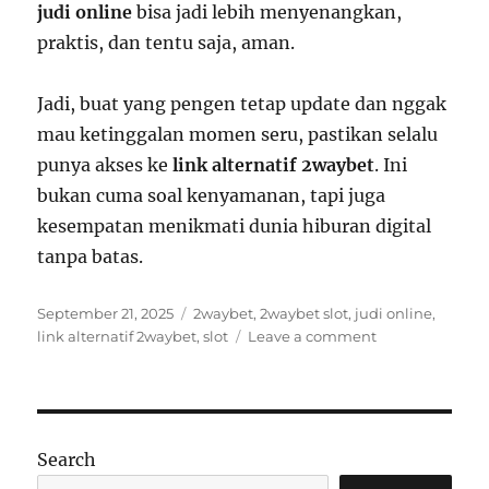
judi online
bisa jadi lebih menyenangkan,
praktis, dan tentu saja, aman.
Jadi, buat yang pengen tetap update dan nggak
mau ketinggalan momen seru, pastikan selalu
punya akses ke
link alternatif 2waybet
. Ini
bukan cuma soal kenyamanan, tapi juga
kesempatan menikmati dunia hiburan digital
tanpa batas.
Posted
Tags
September 21, 2025
2waybet
,
2waybet slot
,
judi online
,
on
on
link alternatif 2waybet
,
slot
Leave a comment
Menemukan
Cara
Baru
Nikmati
Hiburan
Search
Digital