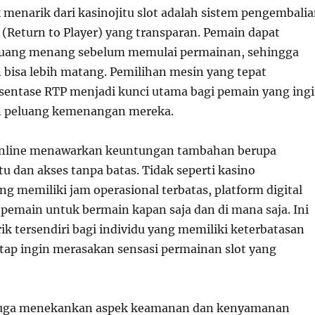
 menarik dari kasinojitu slot adalah sistem pengembali
 (Return to Player) yang transparan. Pemain dapat
luang menang sebelum memulai permainan, sehingga
n bisa lebih matang. Pemilihan mesin yang tepat
sentase RTP menjadi kunci utama bagi pemain yang ing
 peluang kemenangan mereka.
i online menawarkan keuntungan tambahan berupa
ktu dan akses tanpa batas. Tidak seperti kasino
g memiliki jam operasional terbatas, platform digital
main untuk bermain kapan saja dan di mana saja. Ini
ik tersendiri bagi individu yang memiliki keterbatasan
ap ingin merasakan sensasi permainan slot yang
t juga menekankan aspek keamanan dan kenyamanan