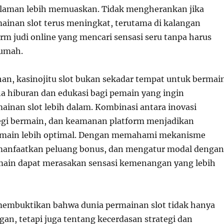
aman lebih memuaskan. Tidak mengherankan jika
mainan slot terus meningkat, terutama di kalangan
rm judi online yang mencari sensasi seru tanpa harus
umah.
han, kasinojitu slot bukan sekadar tempat untuk bermai
na hiburan dan edukasi bagi pemain yang ingin
nan slot lebih dalam. Kombinasi antara inovasi
tegi bermain, dan keamanan platform menjadikan
main lebih optimal. Dengan memahami mekanisme
anfaatkan peluang bonus, dan mengatur modal dengan
emain dapat merasakan sensasi kemenangan yang lebih
 membuktikan bahwa dunia permainan slot tidak hanya
an, tetapi juga tentang kecerdasan strategi dan