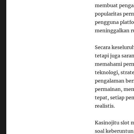
membuat pengal
popularitas per
pengguna platfo
meninggalkan r
Secara keseluru
tetapi juga sara
memahami permai
teknologi, stra
pengalaman ber
permainan, mem
tepat, setiap p
realistis.
Kasinojitu slot
soal keberuntung