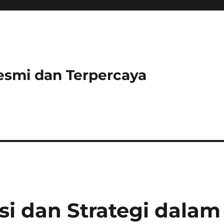
Resmi dan Terpercaya
i dan Strategi dalam