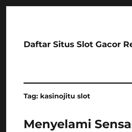
Daftar Situs Slot Gacor 
Tag:
kasinojitu slot
Menyelami Sensas