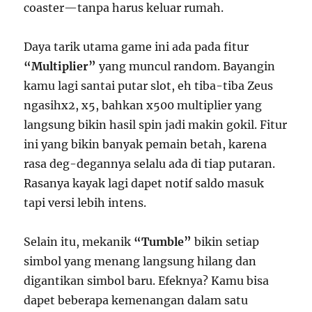
coaster—tanpa harus keluar rumah.
Daya tarik utama game ini ada pada fitur
“Multiplier”
yang muncul random. Bayangin
kamu lagi santai putar slot, eh tiba-tiba Zeus
ngasihx2, x5, bahkan x500 multiplier yang
langsung bikin hasil spin jadi makin gokil. Fitur
ini yang bikin banyak pemain betah, karena
rasa deg-degannya selalu ada di tiap putaran.
Rasanya kayak lagi dapet notif saldo masuk
tapi versi lebih intens.
Selain itu, mekanik
“Tumble”
bikin setiap
simbol yang menang langsung hilang dan
digantikan simbol baru. Efeknya? Kamu bisa
dapet beberapa kemenangan dalam satu