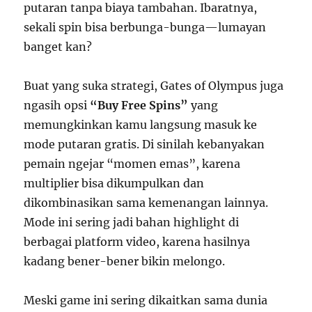
putaran tanpa biaya tambahan. Ibaratnya,
sekali spin bisa berbunga-bunga—lumayan
banget kan?
Buat yang suka strategi, Gates of Olympus juga
ngasih opsi
“Buy Free Spins”
yang
memungkinkan kamu langsung masuk ke
mode putaran gratis. Di sinilah kebanyakan
pemain ngejar “momen emas”, karena
multiplier bisa dikumpulkan dan
dikombinasikan sama kemenangan lainnya.
Mode ini sering jadi bahan highlight di
berbagai platform video, karena hasilnya
kadang bener-bener bikin melongo.
Meski game ini sering dikaitkan sama dunia