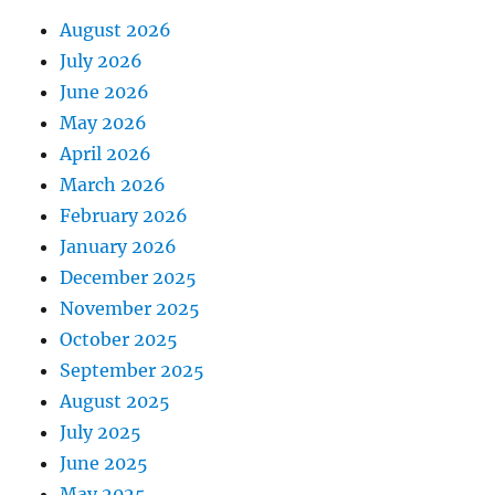
August 2026
July 2026
June 2026
May 2026
April 2026
March 2026
February 2026
January 2026
December 2025
November 2025
October 2025
September 2025
August 2025
July 2025
June 2025
May 2025