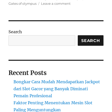
on
Gates of olympus
Leave a comment
Keajaiban
Slot
Modern:
Sensasi
Bermain
Search
di
Dunia
SEARCH
Gates
of
Olympus
Recent Posts
Bongkar Cara Mudah Mendapatkan Jackpot
dari Slot Gacor yang Banyak Diminati
Pemain Profesional
Faktor Penting Menentukan Mesin Slot
Paling Menguntungkan