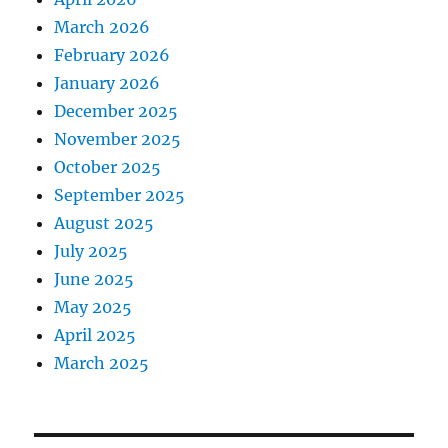
March 2026
February 2026
January 2026
December 2025
November 2025
October 2025
September 2025
August 2025
July 2025
June 2025
May 2025
April 2025
March 2025