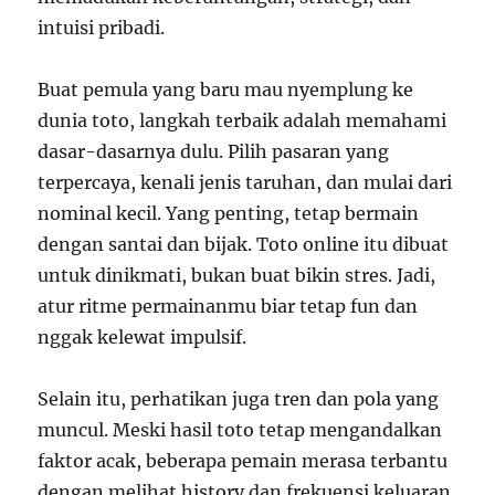
intuisi pribadi.
Buat pemula yang baru mau nyemplung ke
dunia toto, langkah terbaik adalah memahami
dasar-dasarnya dulu. Pilih pasaran yang
terpercaya, kenali jenis taruhan, dan mulai dari
nominal kecil. Yang penting, tetap bermain
dengan santai dan bijak. Toto online itu dibuat
untuk dinikmati, bukan buat bikin stres. Jadi,
atur ritme permainanmu biar tetap fun dan
nggak kelewat impulsif.
Selain itu, perhatikan juga tren dan pola yang
muncul. Meski hasil toto tetap mengandalkan
faktor acak, beberapa pemain merasa terbantu
dengan melihat history dan frekuensi keluaran