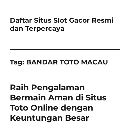
Daftar Situs Slot Gacor Resmi
dan Terpercaya
Tag:
BANDAR TOTO MACAU
Raih Pengalaman
Bermain Aman di Situs
Toto Online dengan
Keuntungan Besar