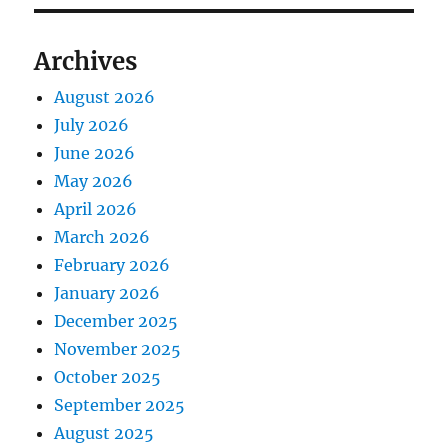
Archives
August 2026
July 2026
June 2026
May 2026
April 2026
March 2026
February 2026
January 2026
December 2025
November 2025
October 2025
September 2025
August 2025