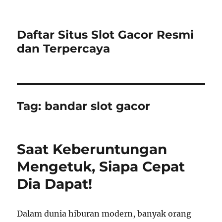
Daftar Situs Slot Gacor Resmi
dan Terpercaya
Tag:
bandar slot gacor
Saat Keberuntungan
Mengetuk, Siapa Cepat
Dia Dapat!
Dalam dunia hiburan modern, banyak orang