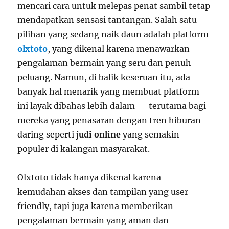
mencari cara untuk melepas penat sambil tetap
mendapatkan sensasi tantangan. Salah satu
pilihan yang sedang naik daun adalah platform
olxtoto
, yang dikenal karena menawarkan
pengalaman bermain yang seru dan penuh
peluang. Namun, di balik keseruan itu, ada
banyak hal menarik yang membuat platform
ini layak dibahas lebih dalam — terutama bagi
mereka yang penasaran dengan tren hiburan
daring seperti
judi online
yang semakin
populer di kalangan masyarakat.
Olxtoto tidak hanya dikenal karena
kemudahan akses dan tampilan yang user-
friendly, tapi juga karena memberikan
pengalaman bermain yang aman dan