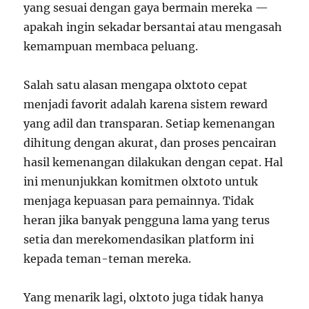
yang sesuai dengan gaya bermain mereka —
apakah ingin sekadar bersantai atau mengasah
kemampuan membaca peluang.
Salah satu alasan mengapa olxtoto cepat
menjadi favorit adalah karena sistem reward
yang adil dan transparan. Setiap kemenangan
dihitung dengan akurat, dan proses pencairan
hasil kemenangan dilakukan dengan cepat. Hal
ini menunjukkan komitmen olxtoto untuk
menjaga kepuasan para pemainnya. Tidak
heran jika banyak pengguna lama yang terus
setia dan merekomendasikan platform ini
kepada teman-teman mereka.
Yang menarik lagi, olxtoto juga tidak hanya