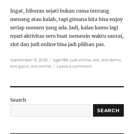
Ingat, hiburan sejati bukan cuma tentang
menang atau kalah, tapi gimana kita bisa enjoy
setiap momen yang ada. Jadi, kalau kamu lagi
nyari aktivitas seru buat nemenin waktu santai,
slot dan judi online bisa jadi pilihan pas.
Posted
Tags
September 15, 2025
agen89
,
judi online
,
slot
,
slot demo
,
on
on
slot gacor
,
slot online
Leave a comment
Hiburan
Digital
Kekinian
yang
Bikin
Search
Waktu
Luang
SEARCH
Jadi
Asik