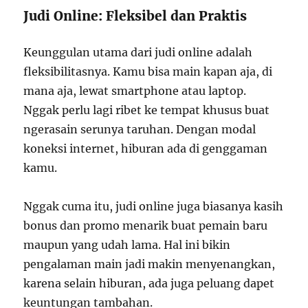
Judi Online: Fleksibel dan Praktis
Keunggulan utama dari judi online adalah
fleksibilitasnya. Kamu bisa main kapan aja, di
mana aja, lewat smartphone atau laptop.
Nggak perlu lagi ribet ke tempat khusus buat
ngerasain serunya taruhan. Dengan modal
koneksi internet, hiburan ada di genggaman
kamu.
Nggak cuma itu, judi online juga biasanya kasih
bonus dan promo menarik buat pemain baru
maupun yang udah lama. Hal ini bikin
pengalaman main jadi makin menyenangkan,
karena selain hiburan, ada juga peluang dapet
keuntungan tambahan.