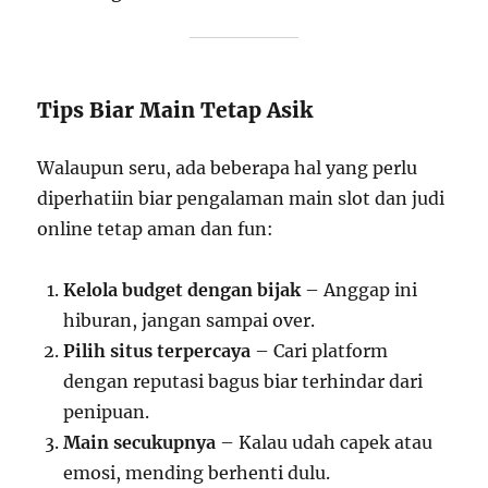
Tips Biar Main Tetap Asik
Walaupun seru, ada beberapa hal yang perlu
diperhatiin biar pengalaman main slot dan judi
online tetap aman dan fun:
Kelola budget dengan bijak
– Anggap ini
hiburan, jangan sampai over.
Pilih situs terpercaya
– Cari platform
dengan reputasi bagus biar terhindar dari
penipuan.
Main secukupnya
– Kalau udah capek atau
emosi, mending berhenti dulu.