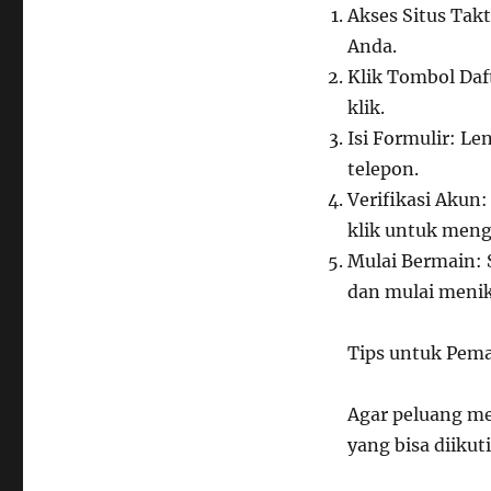
Akses Situs Tak
Anda.
Klik Tombol Daf
klik.
Isi Formulir: Le
telepon.
Verifikasi Akun
klik untuk meng
Mulai Bermain: 
dan mulai menik
Tips untuk Pema
Agar peluang me
yang bisa diikuti