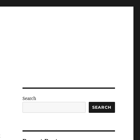
Search
SEARCH
k