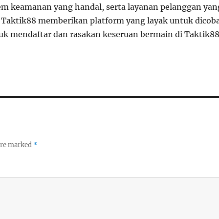
em keamanan yang handal, serta layanan pelanggan yan
Taktik88 memberikan platform yang layak untuk dicoba
uk mendaftar dan rasakan keseruan bermain di Taktik88
 are marked
*