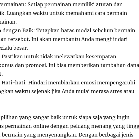
ermainan: Setiap permainan memiliki aturan dan
nik. Luangkan waktu untuk memahami cara bermain
mainan.
 dengan Baik: Tetapkan batas modal sebelum bermain
san tersebut. Ini akan membantu Anda menghindari
rlalu besar.
 Pastikan untuk tidak melewatkan kesempatan
onus dan promosi. Ini bisa memberikan tambahan dan
t.
 Hati-hati: Hindari membiarkan emosi mempengaruhi
gkan waktu sejenak jika Anda mulai merasa stres atau
pilihan yang sangat baik untuk siapa saja yang ingin
s permainan online dengan peluang menang yang tingg
 bermain yang menyenangkan. Dengan berbagai jenis