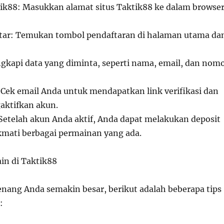
tik88: Masukkan alamat situs Taktik88 ke dalam browse
tar: Temukan tombol pendaftaran di halaman utama da
ngkapi data yang diminta, seperti nama, email, dan nom
: Cek email Anda untuk mendapatkan link verifikasi dan
aktifkan akun.
Setelah akun Anda aktif, Anda dapat melakukan deposit
mati berbagai permainan yang ada.
in di Taktik88
nang Anda semakin besar, berikut adalah beberapa tips
: