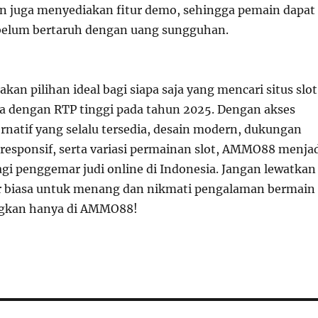
n juga menyediakan fitur demo, sehingga pemain dapat
elum bertaruh dengan uang sungguhan.
n pilihan ideal bagi siapa saja yang mencari situs slot
ya dengan RTP tinggi pada tahun 2025. Dengan akses
ernatif yang selalu tersedia, desain modern, dukungan
responsif, serta variasi permainan slot, AMMO88 menja
agi penggemar judi online di Indonesia. Jangan lewatkan
r biasa untuk menang dan nikmati pengalaman bermain
gkan hanya di AMMO88!