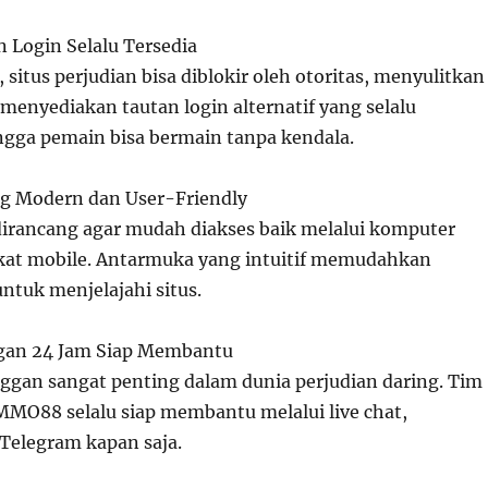
n Login Selalu Tersedia
itus perjudian bisa diblokir oleh otoritas, menyulitkan
enyediakan tautan login alternatif yang selalu
ingga pemain bisa bermain tanpa kendala.
ng Modern dan User-Friendly
rancang agar mudah diakses baik melalui komputer
at mobile. Antarmuka yang intuitif memudahkan
ntuk menjelajahi situs.
gan 24 Jam Siap Membantu
gan sangat penting dalam dunia perjudian daring. Tim
AMMO88 selalu siap membantu melalui live chat,
Telegram kapan saja.