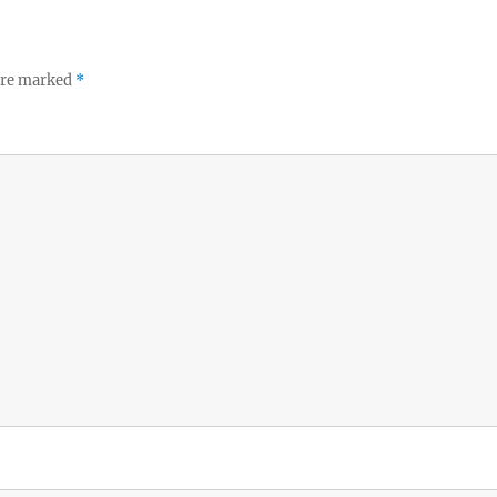
 are marked
*