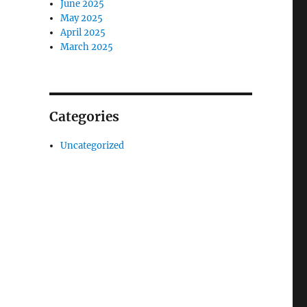
June 2025
May 2025
April 2025
March 2025
Categories
Uncategorized