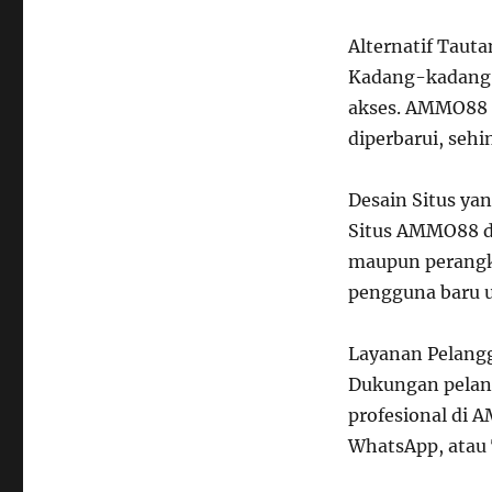
Alternatif Tauta
Kadang-kadang, s
akses. AMMO88 m
diperbarui, seh
Desain Situs ya
Situs AMMO88 di
maupun perangk
pengguna baru u
Layanan Pelang
Dukungan pelang
profesional di 
WhatsApp, atau 