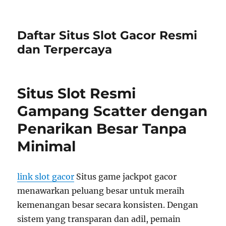
Daftar Situs Slot Gacor Resmi
dan Terpercaya
Situs Slot Resmi
Gampang Scatter dengan
Penarikan Besar Tanpa
Minimal
link slot gacor
Situs game jackpot gacor
menawarkan peluang besar untuk meraih
kemenangan besar secara konsisten. Dengan
sistem yang transparan dan adil, pemain