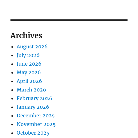
Archives
August 2026
July 2026
June 2026
May 2026
April 2026
March 2026
February 2026
January 2026
December 2025
November 2025
October 2025