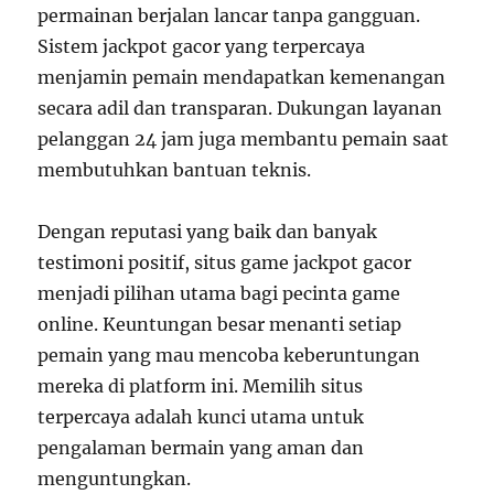
permainan berjalan lancar tanpa gangguan.
Sistem jackpot gacor yang terpercaya
menjamin pemain mendapatkan kemenangan
secara adil dan transparan. Dukungan layanan
pelanggan 24 jam juga membantu pemain saat
membutuhkan bantuan teknis.
Dengan reputasi yang baik dan banyak
testimoni positif, situs game jackpot gacor
menjadi pilihan utama bagi pecinta game
online. Keuntungan besar menanti setiap
pemain yang mau mencoba keberuntungan
mereka di platform ini. Memilih situs
terpercaya adalah kunci utama untuk
pengalaman bermain yang aman dan
menguntungkan.