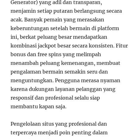
Generator) yang adil dan transparan,
menjamin setiap putaran berlangsung secara
acak. Banyak pemain yang merasakan
keberuntungan setelah bermain di platform
ini, berkat peluang besar mendapatkan
kombinasi jackpot besar secara konsisten. Fitur
bonus dan free spins yang melimpah
menambah peluang kemenangan, membuat
pengalaman bermain semakin seru dan
menguntungkan. Pengguna merasa nyaman
karena dukungan layanan pelanggan yang
responsif dan profesional selalu siap
membantu kapan saja.
Pengelolaan situs yang profesional dan
terpercaya menjadi poin penting dalam