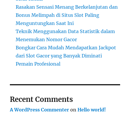
Rasakan Sensasi Menang Berkelanjutan dan
Bonus Melimpah di Situs Slot Paling
Menguntungkan Saat Ini
Teknik Menggunakan Data Statistik dalam
Menemukan Nomor Gacor
Bongkar Cara Mudah Mendapatkan Jackpot
dari Slot Gacor yang Banyak Diminati
Pemain Profesional
Recent Comments
A WordPress Commenter
on
Hello world!