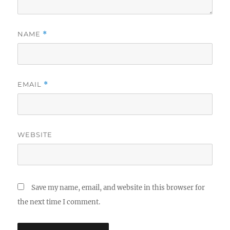
NAME
*
EMAIL
*
WEBSITE
Save my name, email, and website in this browser for
the next time I comment.