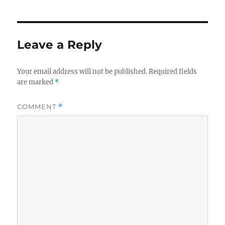
Leave a Reply
Your email address will not be published.
Required fields
are marked
*
COMMENT
*