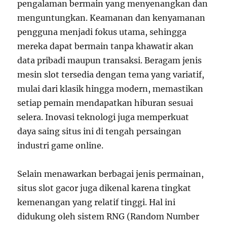
pengalaman bermain yang menyenangkan dan
menguntungkan. Keamanan dan kenyamanan
pengguna menjadi fokus utama, sehingga
mereka dapat bermain tanpa khawatir akan
data pribadi maupun transaksi. Beragam jenis
mesin slot tersedia dengan tema yang variatif,
mulai dari klasik hingga modern, memastikan
setiap pemain mendapatkan hiburan sesuai
selera. Inovasi teknologi juga memperkuat
daya saing situs ini di tengah persaingan
industri game online.
Selain menawarkan berbagai jenis permainan,
situs slot gacor juga dikenal karena tingkat
kemenangan yang relatif tinggi. Hal ini
didukung oleh sistem RNG (Random Number