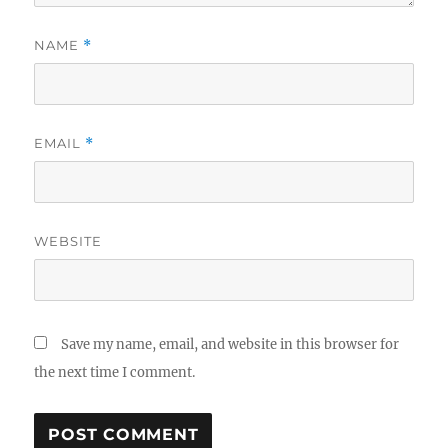
NAME
*
EMAIL
*
WEBSITE
Save my name, email, and website in this browser for
the next time I comment.