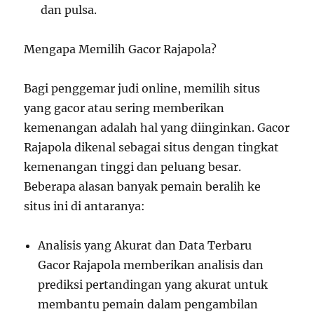
dan pulsa.
Mengapa Memilih Gacor Rajapola?
Bagi penggemar judi online, memilih situs
yang gacor atau sering memberikan
kemenangan adalah hal yang diinginkan. Gacor
Rajapola dikenal sebagai situs dengan tingkat
kemenangan tinggi dan peluang besar.
Beberapa alasan banyak pemain beralih ke
situs ini di antaranya:
Analisis yang Akurat dan Data Terbaru
Gacor Rajapola memberikan analisis dan
prediksi pertandingan yang akurat untuk
membantu pemain dalam pengambilan