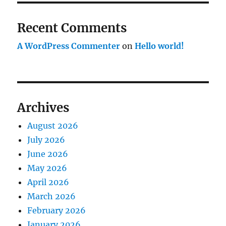
Recent Comments
A WordPress Commenter
on
Hello world!
Archives
August 2026
July 2026
June 2026
May 2026
April 2026
March 2026
February 2026
January 2026