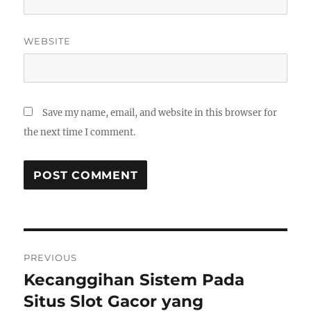
WEBSITE
Save my name, email, and website in this browser for
the next time I comment.
Post
PREVIOUS
navigation
Kecanggihan Sistem Pada
Previous
post:
Situs Slot Gacor yang