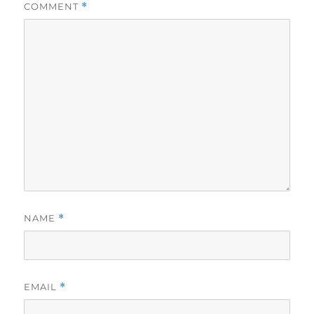
COMMENT
*
NAME
*
EMAIL
*