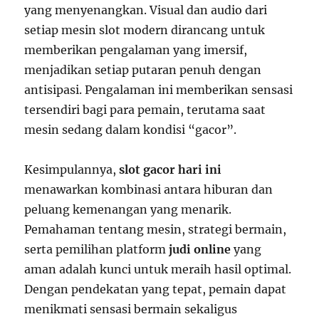
yang menyenangkan. Visual dan audio dari
setiap mesin slot modern dirancang untuk
memberikan pengalaman yang imersif,
menjadikan setiap putaran penuh dengan
antisipasi. Pengalaman ini memberikan sensasi
tersendiri bagi para pemain, terutama saat
mesin sedang dalam kondisi “gacor”.
Kesimpulannya,
slot gacor hari ini
menawarkan kombinasi antara hiburan dan
peluang kemenangan yang menarik.
Pemahaman tentang mesin, strategi bermain,
serta pemilihan platform
judi online
yang
aman adalah kunci untuk meraih hasil optimal.
Dengan pendekatan yang tepat, pemain dapat
menikmati sensasi bermain sekaligus