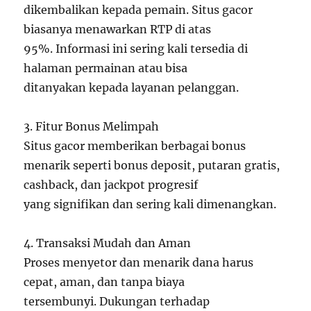
dikembalikan kepada pemain. Situs gacor
biasanya menawarkan RTP di atas
95%. Informasi ini sering kali tersedia di
halaman permainan atau bisa
ditanyakan kepada layanan pelanggan.
3. Fitur Bonus Melimpah
Situs gacor memberikan berbagai bonus
menarik seperti bonus deposit, putaran gratis,
cashback, dan jackpot progresif
yang signifikan dan sering kali dimenangkan.
4. Transaksi Mudah dan Aman
Proses menyetor dan menarik dana harus
cepat, aman, dan tanpa biaya
tersembunyi. Dukungan terhadap