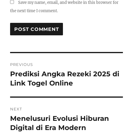
Save my name, email, and website in this browser for
the next time I comment.
Post
PREVIOUS
navigation
Prediksi Angka Rezeki 2025 di
Previous
post:
Link Togel Online
NEXT
Menelusuri Evolusi Hiburan
Next
post:
Digital di Era Modern