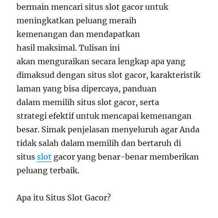
bermain mencari situs slot gacor untuk
meningkatkan peluang meraih
kemenangan dan mendapatkan
hasil maksimal. Tulisan ini
akan menguraikan secara lengkap apa yang
dimaksud dengan situs slot gacor, karakteristik
laman yang bisa dipercaya, panduan
dalam memilih situs slot gacor, serta
strategi efektif untuk mencapai kemenangan
besar. Simak penjelasan menyeluruh agar Anda
tidak salah dalam memilih dan bertaruh di
situs
slot
gacor yang benar-benar memberikan
peluang terbaik.
Apa itu Situs Slot Gacor?