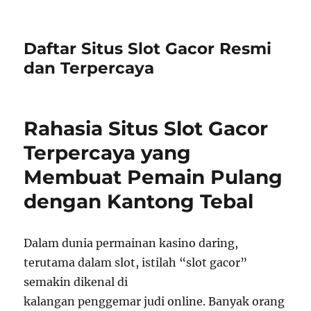
Daftar Situs Slot Gacor Resmi
dan Terpercaya
Rahasia Situs Slot Gacor
Terpercaya yang
Membuat Pemain Pulang
dengan Kantong Tebal
Dalam dunia permainan kasino daring,
terutama dalam slot, istilah “slot gacor”
semakin dikenal di
kalangan penggemar judi online. Banyak orang