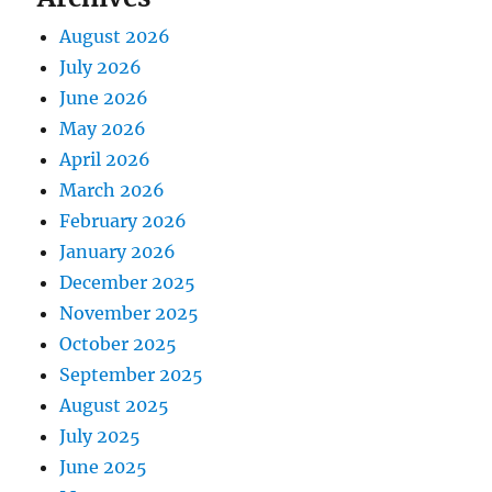
August 2026
July 2026
June 2026
May 2026
April 2026
March 2026
February 2026
January 2026
December 2025
November 2025
October 2025
September 2025
August 2025
July 2025
June 2025