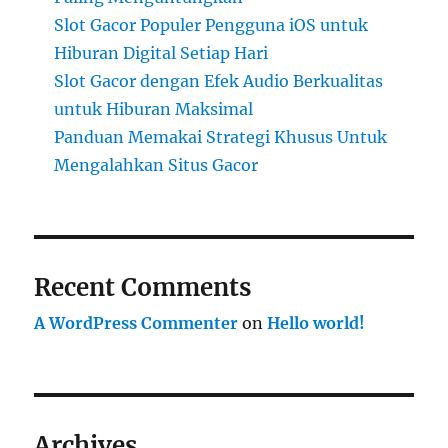
Slot Gacor Populer Pengguna iOS untuk
Hiburan Digital Setiap Hari
Slot Gacor dengan Efek Audio Berkualitas
untuk Hiburan Maksimal
Panduan Memakai Strategi Khusus Untuk
Mengalahkan Situs Gacor
Recent Comments
A WordPress Commenter
on
Hello world!
Archives