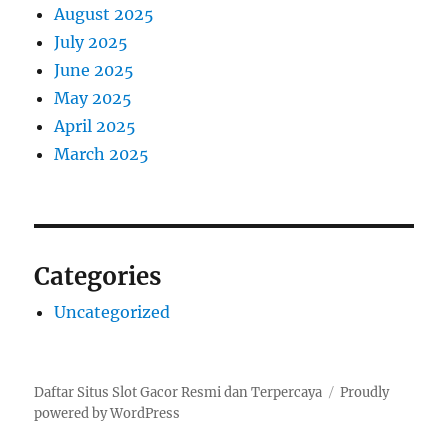
August 2025
July 2025
June 2025
May 2025
April 2025
March 2025
Categories
Uncategorized
Daftar Situs Slot Gacor Resmi dan Terpercaya
Proudly
powered by WordPress