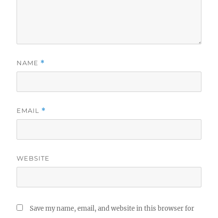
NAME
*
EMAIL
*
WEBSITE
Save my name, email, and website in this browser for