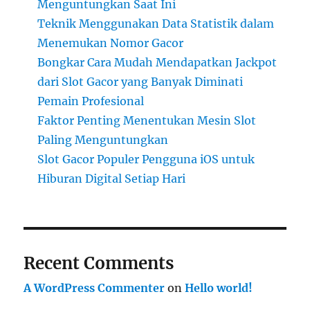
Menguntungkan Saat Ini
Teknik Menggunakan Data Statistik dalam
Menemukan Nomor Gacor
Bongkar Cara Mudah Mendapatkan Jackpot
dari Slot Gacor yang Banyak Diminati
Pemain Profesional
Faktor Penting Menentukan Mesin Slot
Paling Menguntungkan
Slot Gacor Populer Pengguna iOS untuk
Hiburan Digital Setiap Hari
Recent Comments
A WordPress Commenter
on
Hello world!