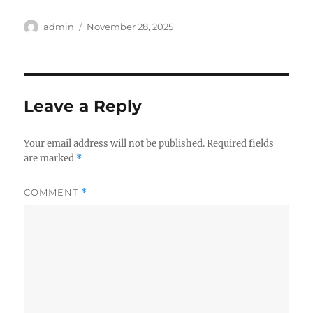
Author
Posted
admin
November 28, 2025
on
Leave a Reply
Your email address will not be published.
Required fields
are marked
*
COMMENT
*