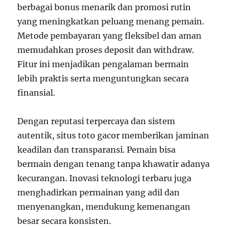
berbagai bonus menarik dan promosi rutin
yang meningkatkan peluang menang pemain.
Metode pembayaran yang fleksibel dan aman
memudahkan proses deposit dan withdraw.
Fitur ini menjadikan pengalaman bermain
lebih praktis serta menguntungkan secara
finansial.
Dengan reputasi terpercaya dan sistem
autentik, situs toto gacor memberikan jaminan
keadilan dan transparansi. Pemain bisa
bermain dengan tenang tanpa khawatir adanya
kecurangan. Inovasi teknologi terbaru juga
menghadirkan permainan yang adil dan
menyenangkan, mendukung kemenangan
besar secara konsisten.