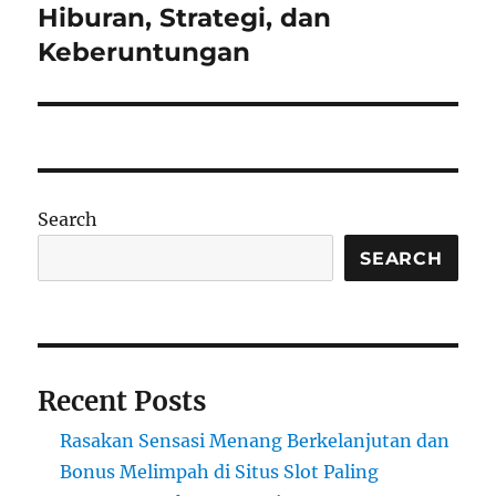
post:
Hiburan, Strategi, dan
Keberuntungan
Search
SEARCH
Recent Posts
Rasakan Sensasi Menang Berkelanjutan dan
Bonus Melimpah di Situs Slot Paling