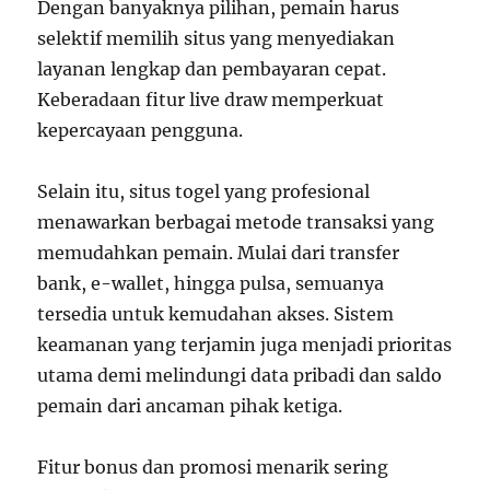
Dengan banyaknya pilihan, pemain harus
selektif memilih situs yang menyediakan
layanan lengkap dan pembayaran cepat.
Keberadaan fitur live draw memperkuat
kepercayaan pengguna.
Selain itu, situs togel yang profesional
menawarkan berbagai metode transaksi yang
memudahkan pemain. Mulai dari transfer
bank, e-wallet, hingga pulsa, semuanya
tersedia untuk kemudahan akses. Sistem
keamanan yang terjamin juga menjadi prioritas
utama demi melindungi data pribadi dan saldo
pemain dari ancaman pihak ketiga.
Fitur bonus dan promosi menarik sering