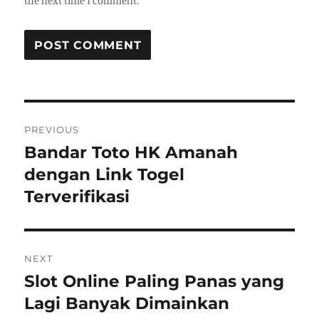
the next time I comment.
Post
PREVIOUS
navigation
Bandar Toto HK Amanah
Previous
post:
dengan Link Togel
Terverifikasi
NEXT
Slot Online Paling Panas yang
Next
post:
Lagi Banyak Dimainkan