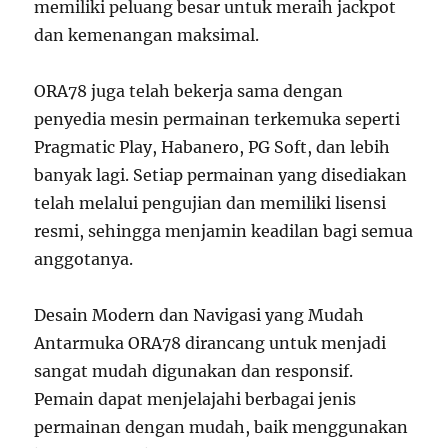
memiliki peluang besar untuk meraih jackpot
dan kemenangan maksimal.
ORA78 juga telah bekerja sama dengan
penyedia mesin permainan terkemuka seperti
Pragmatic Play, Habanero, PG Soft, dan lebih
banyak lagi. Setiap permainan yang disediakan
telah melalui pengujian dan memiliki lisensi
resmi, sehingga menjamin keadilan bagi semua
anggotanya.
Desain Modern dan Navigasi yang Mudah
Antarmuka ORA78 dirancang untuk menjadi
sangat mudah digunakan dan responsif.
Pemain dapat menjelajahi berbagai jenis
permainan dengan mudah, baik menggunakan