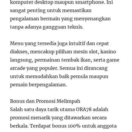
komputer desktop maupun smartphone. Ini
sangat penting untuk memastikan
pengalaman bermain yang menyenangkan
tanpa adanya gangguan teknis.
Menu yang tersedia juga intuitif dan cepat
diakses, mencakup pilihan mesin slot, kasino
langsung, permainan tembak ikan, serta game
arcade yang populer. Semua ini dirancang
untuk memudahkan baik pemula maupun
pemain berpengalaman.
Bonus dan Promosi Melimpah
Salah satu daya tarik utama ORA78 adalah
promosi menarik yang ditawarkan secara
berkala. Terdapat bonus 100% untuk anggota