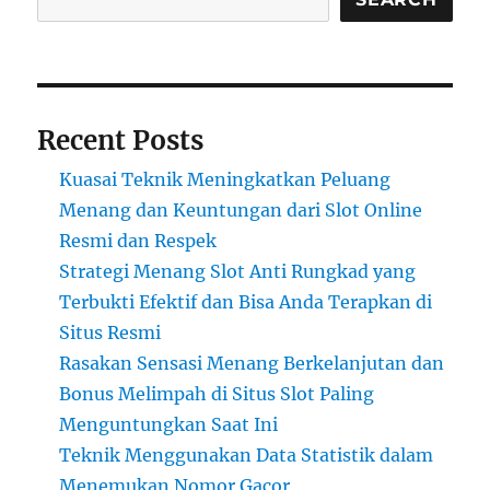
Recent Posts
Kuasai Teknik Meningkatkan Peluang
Menang dan Keuntungan dari Slot Online
Resmi dan Respek
Strategi Menang Slot Anti Rungkad yang
Terbukti Efektif dan Bisa Anda Terapkan di
Situs Resmi
Rasakan Sensasi Menang Berkelanjutan dan
Bonus Melimpah di Situs Slot Paling
Menguntungkan Saat Ini
Teknik Menggunakan Data Statistik dalam
Menemukan Nomor Gacor