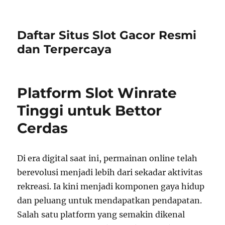
Daftar Situs Slot Gacor Resmi
dan Terpercaya
Platform Slot Winrate
Tinggi untuk Bettor
Cerdas
Di era digital saat ini, permainan online telah
berevolusi menjadi lebih dari sekadar aktivitas
rekreasi. Ia kini menjadi komponen gaya hidup
dan peluang untuk mendapatkan pendapatan.
Salah satu platform yang semakin dikenal