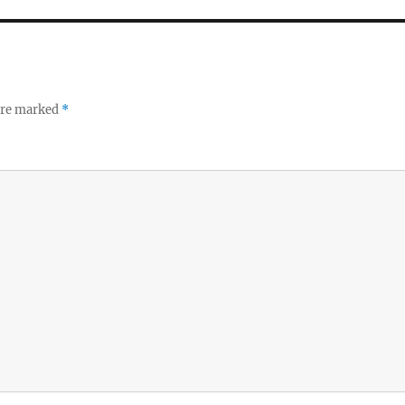
 are marked
*