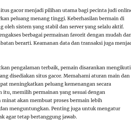
itus gacor menjadi pilihan utama bagi pecinta judi onlin
an peluang menang tinggi. Keberhasilan bermain di
g oleh sistem yang stabil dan server yang selalu aktif.
engakses berbagai permainan favorit dengan mudah da
batan berarti. Keamanan data dan transaksi juga menja
kan pengalaman terbaik, pemain disarankan mengikuti
ang disediakan situs gacor. Memahami aturan main dan
dapat meningkatkan peluang kemenangan secara
in itu, memilih permainan yang sesuai dengan
minat akan membuat proses bermain lebih
an menguntungkan. Penting juga untuk mengatur
jak agar tetap bertanggung jawab.