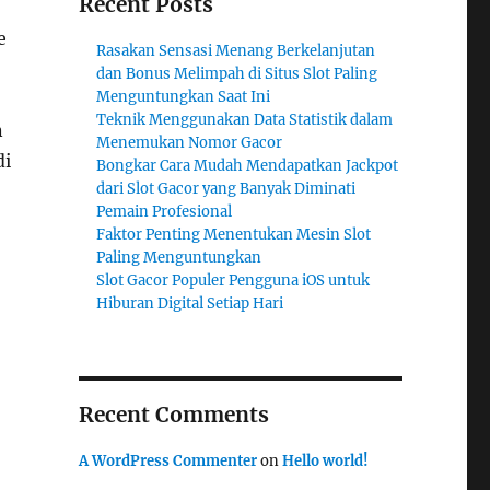
Recent Posts
e
Rasakan Sensasi Menang Berkelanjutan
dan Bonus Melimpah di Situs Slot Paling
Menguntungkan Saat Ini
Teknik Menggunakan Data Statistik dalam
n
Menemukan Nomor Gacor
di
Bongkar Cara Mudah Mendapatkan Jackpot
dari Slot Gacor yang Banyak Diminati
Pemain Profesional
Faktor Penting Menentukan Mesin Slot
Paling Menguntungkan
Slot Gacor Populer Pengguna iOS untuk
Hiburan Digital Setiap Hari
Recent Comments
A WordPress Commenter
on
Hello world!