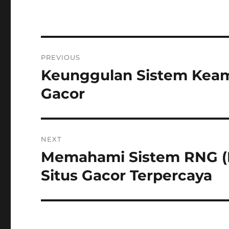
Post
PREVIOUS
navigation
Keunggulan Sistem Keama
Previous
post:
Gacor
NEXT
Memahami Sistem RNG (
Next
post:
Situs Gacor Terpercaya