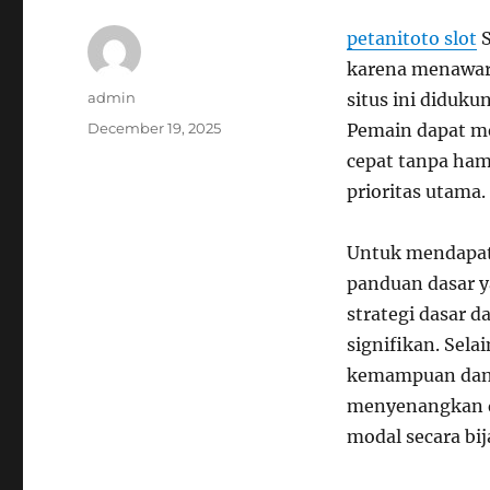
petanitoto slot
S
karena menawark
Author
admin
situs ini didukun
Posted
December 19, 2025
Pemain dapat m
on
cepat tanpa ham
prioritas utama.
Untuk mendapat
panduan dasar y
strategi dasar 
signifikan. Sela
kemampuan dan 
menyenangkan d
modal secara bi