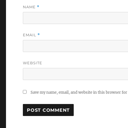
NAME
*
EMAIL
*
WEBSITE
Save my name, email, and website in this browser for