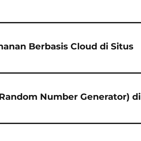
nan Berbasis Cloud di Situs
Random Number Generator) di