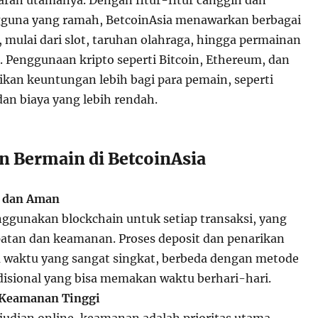
an utamanya. Dengan fitur-fitur canggih dan
guna yang ramah, BetcoinAsia menawarkan berbagai
 mulai dari slot, taruhan olahraga, hingga permainan
. Penggunaan kripto seperti Bitcoin, Ethereum, dan
kan keuntungan lebih bagi para pemain, seperti
dan biaya yang lebih rendah.
 Bermain di BetcoinAsia
t dan Aman
ggunakan blockchain untuk setiap transaksi, yang
tan dan keamanan. Proses deposit dan penarikan
 waktu yang sangat singkat, berbeda dengan metode
isional yang bisa memakan waktu berhari-hari.
 Keamanan Tinggi