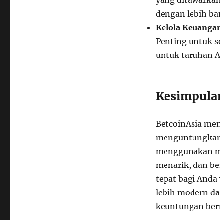
yang ditawarkan
dengan lebih ba
Kelola Keuangan
Penting untuk s
untuk taruhan A
Kesimpula
BetcoinAsia men
menguntungkan 
menggunakan mat
menarik, dan be
tepat bagi Anda
lebih modern da
keuntungan berma