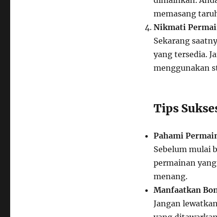
dimainkan. Anda
memasang taruha
Nikmati Perma
Sekarang saatn
yang tersedia. J
menggunakan st
Tips Sukse
Pahami Permai
Sebelum mulai b
permainan yang 
menang.
Manfaatkan Bon
Jangan lewatka