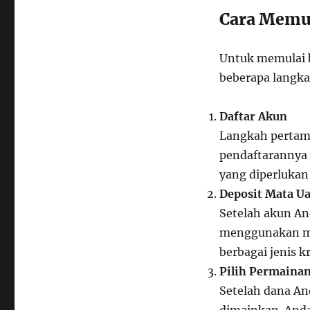
Cara Memul
Untuk memulai b
beberapa langk
Daftar Akun
Langkah pertama
pendaftarannya 
yang diperluka
Deposit Mata U
Setelah akun An
menggunakan mat
berbagai jenis k
Pilih Permaina
Setelah dana An