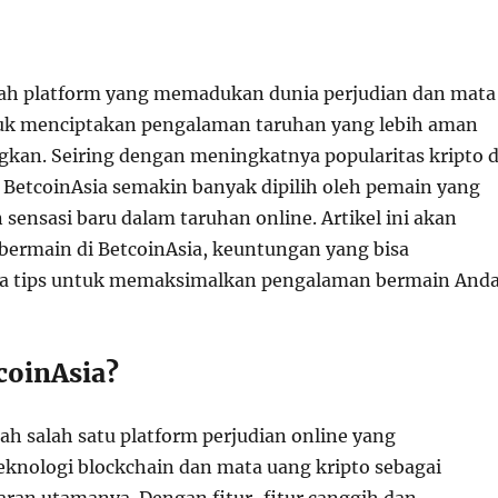
ah platform yang memadukan dunia perjudian dan mata
tuk menciptakan pengalaman taruhan yang lebih aman
an. Seiring dengan meningkatnya popularitas kripto d
, BetcoinAsia semakin banyak dipilih oleh pemain yang
sensasi baru dalam taruhan online. Artikel ini akan
ermain di BetcoinAsia, keuntungan yang bisa
ta tips untuk memaksimalkan pengalaman bermain Anda
coinAsia?
ah salah satu platform perjudian online yang
nologi blockchain dan mata uang kripto sebagai