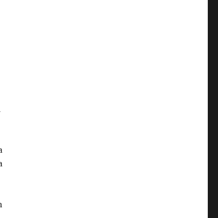
i
a
a
n