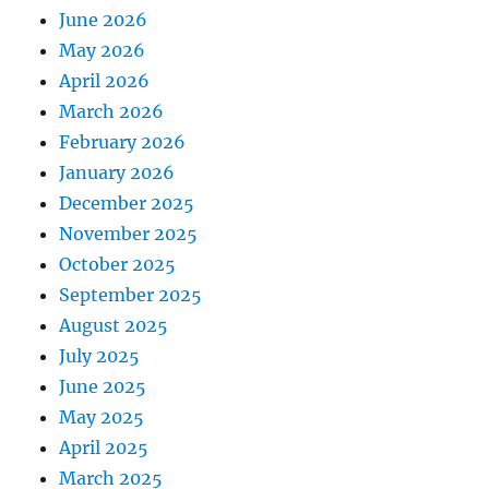
June 2026
May 2026
April 2026
March 2026
February 2026
January 2026
December 2025
November 2025
October 2025
September 2025
August 2025
July 2025
June 2025
May 2025
April 2025
March 2025