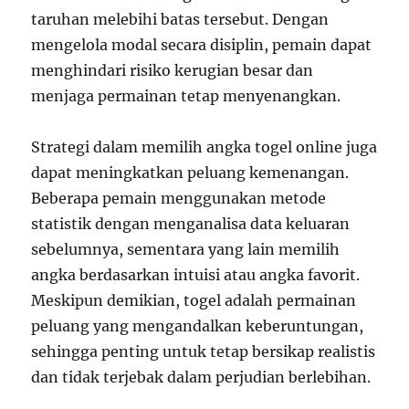
taruhan melebihi batas tersebut. Dengan
mengelola modal secara disiplin, pemain dapat
menghindari risiko kerugian besar dan
menjaga permainan tetap menyenangkan.
Strategi dalam memilih angka togel online juga
dapat meningkatkan peluang kemenangan.
Beberapa pemain menggunakan metode
statistik dengan menganalisa data keluaran
sebelumnya, sementara yang lain memilih
angka berdasarkan intuisi atau angka favorit.
Meskipun demikian, togel adalah permainan
peluang yang mengandalkan keberuntungan,
sehingga penting untuk tetap bersikap realistis
dan tidak terjebak dalam perjudian berlebihan.