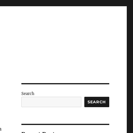
Search
SEARCH
a