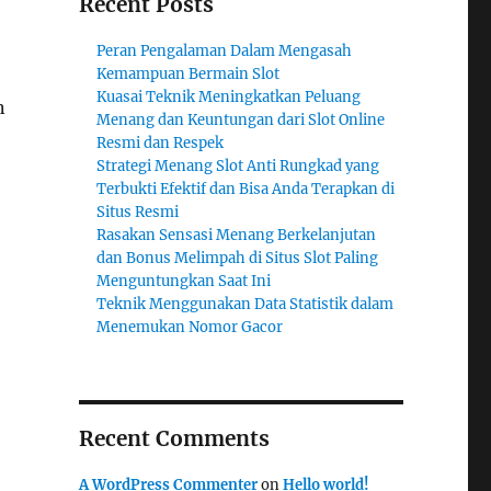
Recent Posts
Peran Pengalaman Dalam Mengasah
Kemampuan Bermain Slot
Kuasai Teknik Meningkatkan Peluang
n
Menang dan Keuntungan dari Slot Online
Resmi dan Respek
Strategi Menang Slot Anti Rungkad yang
Terbukti Efektif dan Bisa Anda Terapkan di
Situs Resmi
Rasakan Sensasi Menang Berkelanjutan
dan Bonus Melimpah di Situs Slot Paling
Menguntungkan Saat Ini
Teknik Menggunakan Data Statistik dalam
Menemukan Nomor Gacor
Recent Comments
A WordPress Commenter
on
Hello world!