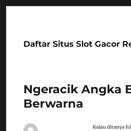
Daftar Situs Slot Gacor 
Ngeracik Angka B
Berwarna
Kalau ditanya hi