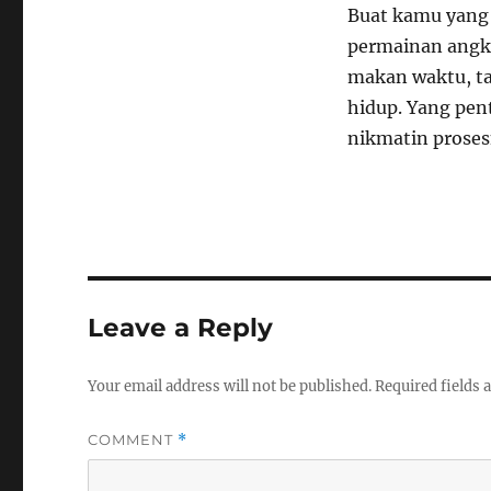
Buat kamu yang l
permainan angka 
makan waktu, tap
hidup. Yang pent
nikmatin proses
Leave a Reply
Your email address will not be published.
Required fields
COMMENT
*