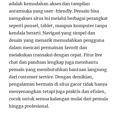
adalah kemudahan akses dan tampilan
antarmuka yang user-friendly. Pemain bisa
mengakses situs ini melalui berbagai perangkat
seperti ponsel, tablet, maupun komputer tanpa
kendala berarti. Navigasi yang simpel dan
desain yang menarik memudahkan pengguna
dalam mencari permainan favorit dan
melakukan transaksi dengan cepat. Fitur live
chat dan panduan lengkap juga membantu
pemain yang membutuhkan bantuan langsung
dari customer service. Dengan demikian,
pengalaman bermain di situs gacor tidak hanya
menyenangkan tetapi juga praktis dan efisien,
cocok untuk semua kalangan mulai dari pemula
hingga profesional.