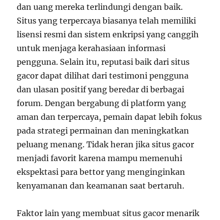
dan uang mereka terlindungi dengan baik.
Situs yang terpercaya biasanya telah memiliki
lisensi resmi dan sistem enkripsi yang canggih
untuk menjaga kerahasiaan informasi
pengguna. Selain itu, reputasi baik dari situs
gacor dapat dilihat dari testimoni pengguna
dan ulasan positif yang beredar di berbagai
forum. Dengan bergabung di platform yang
aman dan terpercaya, pemain dapat lebih fokus
pada strategi permainan dan meningkatkan
peluang menang. Tidak heran jika situs gacor
menjadi favorit karena mampu memenuhi
ekspektasi para bettor yang menginginkan
kenyamanan dan keamanan saat bertaruh.
Faktor lain yang membuat situs gacor menarik