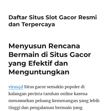
Daftar Situs Slot Gacor Resmi
dan Terpercaya
Menyusun Rencana
Bermain di Situs Gacor
yang Efektif dan
Menguntungkan
virus4d
Situs gacor semakin populer di
kalangan pecinta taruhan online karena
menawarkan peluang kemenangan yang lebih
tinggi dan pengalaman bermain yang