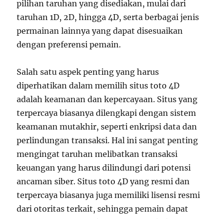
pilihan taruhan yang disediakan, mulai dari
taruhan 1D, 2D, hingga 4D, serta berbagai jenis
permainan lainnya yang dapat disesuaikan
dengan preferensi pemain.
Salah satu aspek penting yang harus
diperhatikan dalam memilih situs toto 4D
adalah keamanan dan kepercayaan. Situs yang
terpercaya biasanya dilengkapi dengan sistem
keamanan mutakhir, seperti enkripsi data dan
perlindungan transaksi. Hal ini sangat penting
mengingat taruhan melibatkan transaksi
keuangan yang harus dilindungi dari potensi
ancaman siber. Situs toto 4D yang resmi dan
terpercaya biasanya juga memiliki lisensi resmi
dari otoritas terkait, sehingga pemain dapat