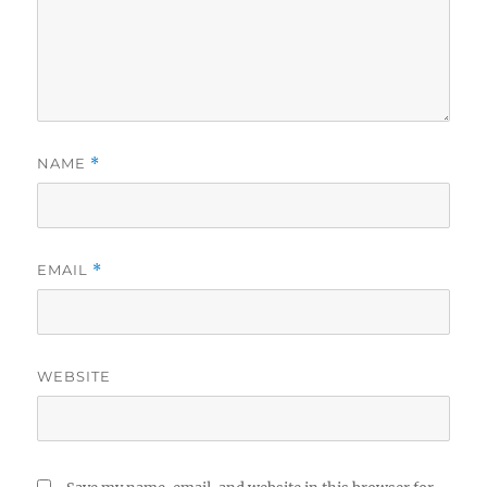
NAME
*
EMAIL
*
WEBSITE