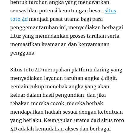
bentuk taruhan angka yang menawarkan
sensasi dan potensi keuntungan besar.
situs
toto 4d
menjadi pusat utama bagi para
penggemar taruhan ini, menyediakan berbagai
fitur yang memudahkan proses taruhan serta
memastikan keamanan dan kenyamanan
pengguna.
Situs toto 4D merupakan platform daring yang
menyediakan layanan taruhan angka 4 digit.
Pemain cukup menebak angka yang akan
keluar dalam hasil pengundian, dan jika
tebakan mereka cocok, mereka berhak
mendapatkan hadiah sesuai dengan ketentuan
yang berlaku. Keunggulan utama dari situs toto
4D adalah kemudahan akses dan berbagai