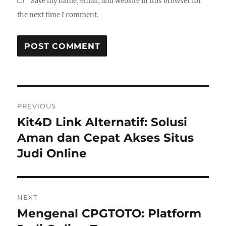
Save my name, email, and website in this browser for
the next time I comment.
Post
PREVIOUS
navigation
Kit4D Link Alternatif: Solusi
Previous
post:
Aman dan Cepat Akses Situs
Judi Online
NEXT
Mengenal CPGTOTO: Platform
Next