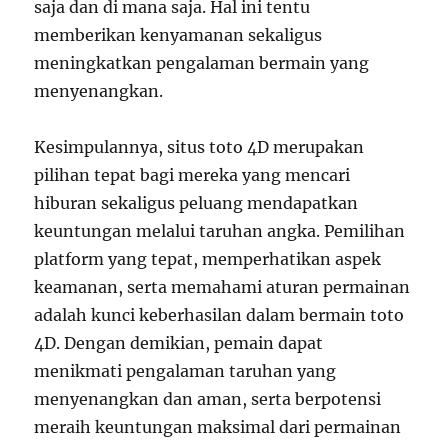
saja dan di mana saja. Hal ini tentu
memberikan kenyamanan sekaligus
meningkatkan pengalaman bermain yang
menyenangkan.
Kesimpulannya, situs toto 4D merupakan
pilihan tepat bagi mereka yang mencari
hiburan sekaligus peluang mendapatkan
keuntungan melalui taruhan angka. Pemilihan
platform yang tepat, memperhatikan aspek
keamanan, serta memahami aturan permainan
adalah kunci keberhasilan dalam bermain toto
4D. Dengan demikian, pemain dapat
menikmati pengalaman taruhan yang
menyenangkan dan aman, serta berpotensi
meraih keuntungan maksimal dari permainan