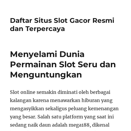
Daftar Situs Slot Gacor Resmi
dan Terpercaya
Menyelami Dunia
Permainan Slot Seru dan
Menguntungkan
Slot online semakin diminati oleh berbagai
kalangan karena menawarkan hiburan yang
mengasyikkan sekaligus peluang kemenangan
yang besar. Salah satu platform yang saat ini
sedang naik daun adalah mega188, dikenal