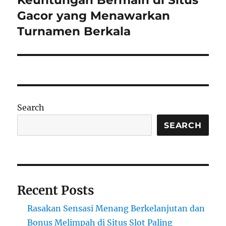
Keuntungan Bermain di Situs
post:
Gacor yang Menawarkan
Turnamen Berkala
Search
SEARCH
Recent Posts
Rasakan Sensasi Menang Berkelanjutan dan
Bonus Melimpah di Situs Slot Paling