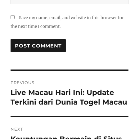
Save my name, email, and website in this browser for
the next time I comment.
Post
PREVIOUS
navigation
Live Macau Hari Ini: Update
Previous
post:
Terkini dari Dunia Togel Macau
NEXT
Next