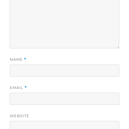
NAME
*
EMAIL
*
WEBSITE