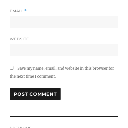
EMAIL
*
WEBSITE
Save my name, email, and website in this browser for
the next time I comment.
Post