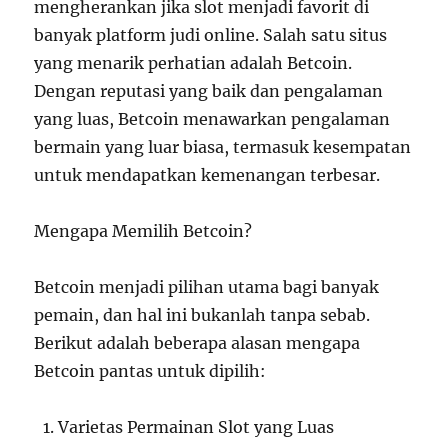
mengherankan jika slot menjadi favorit di
banyak platform judi online. Salah satu situs
yang menarik perhatian adalah Betcoin.
Dengan reputasi yang baik dan pengalaman
yang luas, Betcoin menawarkan pengalaman
bermain yang luar biasa, termasuk kesempatan
untuk mendapatkan kemenangan terbesar.
Mengapa Memilih Betcoin?
Betcoin menjadi pilihan utama bagi banyak
pemain, dan hal ini bukanlah tanpa sebab.
Berikut adalah beberapa alasan mengapa
Betcoin pantas untuk dipilih:
Varietas Permainan Slot yang Luas