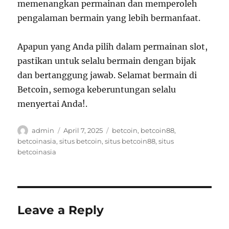
memenangkan permainan dan memperoleh
pengalaman bermain yang lebih bermanfaat.
Apapun yang Anda pilih dalam permainan slot,
pastikan untuk selalu bermain dengan bijak
dan bertanggung jawab. Selamat bermain di
Betcoin, semoga keberuntungan selalu
menyertai Anda!.
Author
Posted
Tags
admin
April 7, 2025
betcoin
,
betcoin88
,
on
betcoinasia
,
situs betcoin
,
situs betcoin88
,
situs
betcoinasia
Leave a Reply