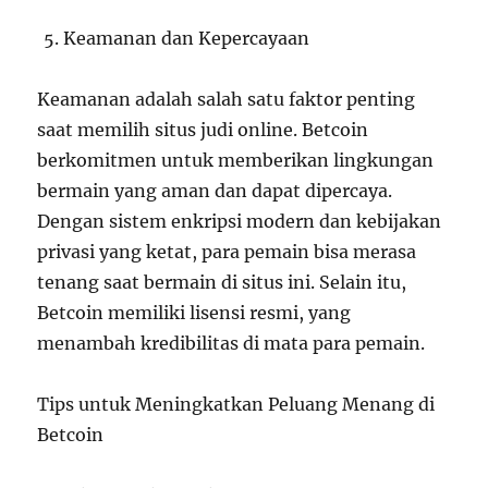
Keamanan dan Kepercayaan
Keamanan adalah salah satu faktor penting
saat memilih situs judi online. Betcoin
berkomitmen untuk memberikan lingkungan
bermain yang aman dan dapat dipercaya.
Dengan sistem enkripsi modern dan kebijakan
privasi yang ketat, para pemain bisa merasa
tenang saat bermain di situs ini. Selain itu,
Betcoin memiliki lisensi resmi, yang
menambah kredibilitas di mata para pemain.
Tips untuk Meningkatkan Peluang Menang di
Betcoin