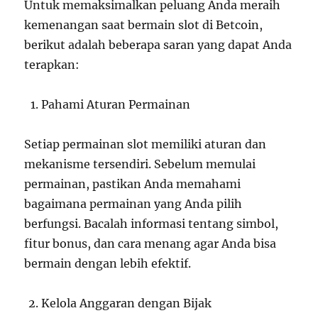
Untuk memaksimalkan peluang Anda meraih
kemenangan saat bermain slot di Betcoin,
berikut adalah beberapa saran yang dapat Anda
terapkan:
Pahami Aturan Permainan
Setiap permainan slot memiliki aturan dan
mekanisme tersendiri. Sebelum memulai
permainan, pastikan Anda memahami
bagaimana permainan yang Anda pilih
berfungsi. Bacalah informasi tentang simbol,
fitur bonus, dan cara menang agar Anda bisa
bermain dengan lebih efektif.
Kelola Anggaran dengan Bijak