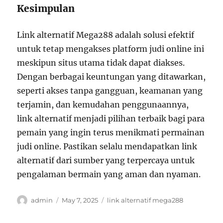
Kesimpulan
Link alternatif Mega288 adalah solusi efektif
untuk tetap mengakses platform judi online ini
meskipun situs utama tidak dapat diakses.
Dengan berbagai keuntungan yang ditawarkan,
seperti akses tanpa gangguan, keamanan yang
terjamin, dan kemudahan penggunaannya,
link alternatif menjadi pilihan terbaik bagi para
pemain yang ingin terus menikmati permainan
judi online. Pastikan selalu mendapatkan link
alternatif dari sumber yang terpercaya untuk
pengalaman bermain yang aman dan nyaman.
Author
Posted
Tags
admin
May 7, 2025
link alternatif mega288
on