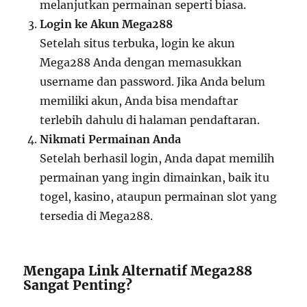
melanjutkan permainan seperti biasa.
Login ke Akun Mega288
Setelah situs terbuka, login ke akun
Mega288 Anda dengan memasukkan
username dan password. Jika Anda belum
memiliki akun, Anda bisa mendaftar
terlebih dahulu di halaman pendaftaran.
Nikmati Permainan Anda
Setelah berhasil login, Anda dapat memilih
permainan yang ingin dimainkan, baik itu
togel, kasino, ataupun permainan slot yang
tersedia di Mega288.
Mengapa Link Alternatif Mega288
Sangat Penting?