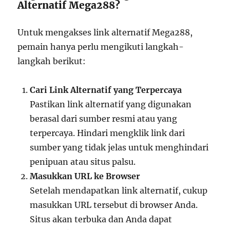
Alternatif Mega288?
Untuk mengakses link alternatif Mega288,
pemain hanya perlu mengikuti langkah-
langkah berikut:
Cari Link Alternatif yang Terpercaya
Pastikan link alternatif yang digunakan
berasal dari sumber resmi atau yang
terpercaya. Hindari mengklik link dari
sumber yang tidak jelas untuk menghindari
penipuan atau situs palsu.
Masukkan URL ke Browser
Setelah mendapatkan link alternatif, cukup
masukkan URL tersebut di browser Anda.
Situs akan terbuka dan Anda dapat