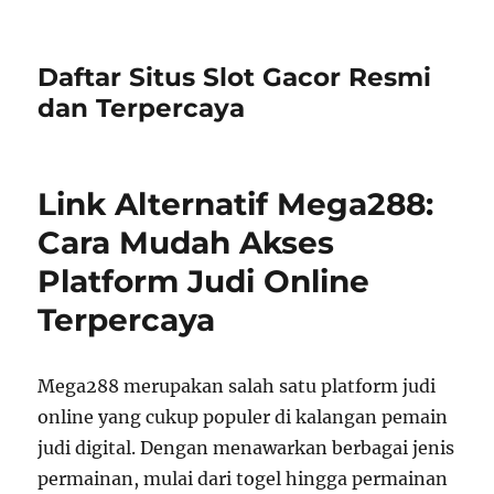
Daftar Situs Slot Gacor Resmi
dan Terpercaya
Link Alternatif Mega288:
Cara Mudah Akses
Platform Judi Online
Terpercaya
Mega288 merupakan salah satu platform judi
online yang cukup populer di kalangan pemain
judi digital. Dengan menawarkan berbagai jenis
permainan, mulai dari togel hingga permainan