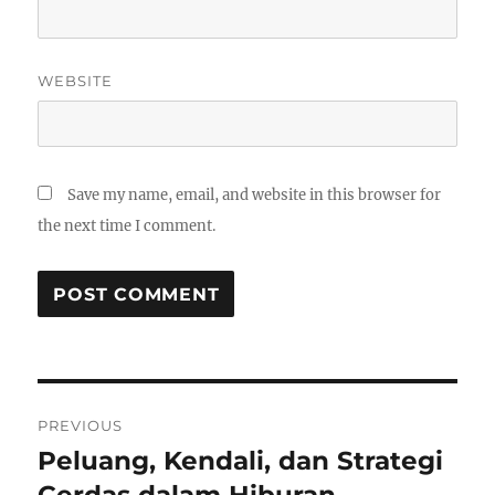
WEBSITE
Save my name, email, and website in this browser for
the next time I comment.
Post
PREVIOUS
navigation
Peluang, Kendali, dan Strategi
Previous
post: