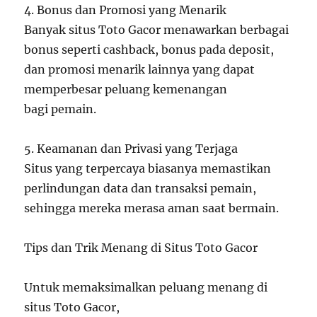
4. Bonus dan Promosi yang Menarik
Banyak situs Toto Gacor menawarkan berbagai
bonus seperti cashback, bonus pada deposit,
dan promosi menarik lainnya yang dapat
memperbesar peluang kemenangan
bagi pemain.
5. Keamanan dan Privasi yang Terjaga
Situs yang terpercaya biasanya memastikan
perlindungan data dan transaksi pemain,
sehingga mereka merasa aman saat bermain.
Tips dan Trik Menang di Situs Toto Gacor
Untuk memaksimalkan peluang menang di
situs Toto Gacor,