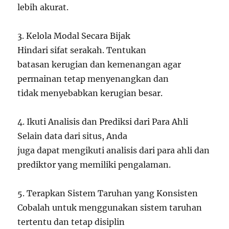
lebih akurat.
3. Kelola Modal Secara Bijak
Hindari sifat serakah. Tentukan
batasan kerugian dan kemenangan agar
permainan tetap menyenangkan dan
tidak menyebabkan kerugian besar.
4. Ikuti Analisis dan Prediksi dari Para Ahli
Selain data dari situs, Anda
juga dapat mengikuti analisis dari para ahli dan
prediktor yang memiliki pengalaman.
5. Terapkan Sistem Taruhan yang Konsisten
Cobalah untuk menggunakan sistem taruhan
tertentu dan tetap disiplin