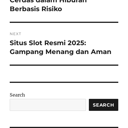
Cerdas dalam Hiburan
Berbasis Risiko
NEXT
Situs Slot Resmi 2025:
Next
post:
Gampang Menang dan Aman
Search
SEARCH